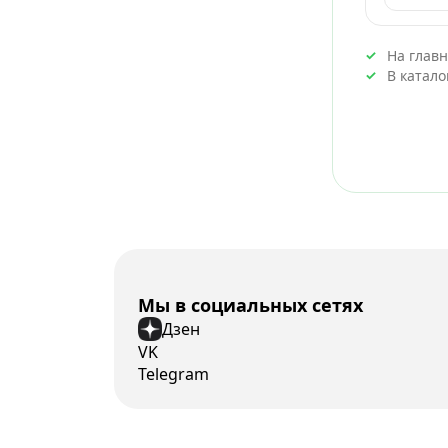
На глав
В катал
Мы в социальных сетях
Дзен
VK
Telegram