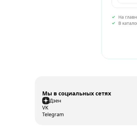
На глав
В катал
Мы в социальных сетях
Дзен
VK
Telegram