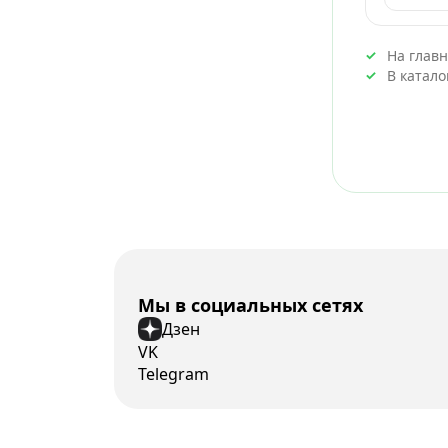
На глав
В катал
Мы в социальных сетях
Дзен
VK
Telegram