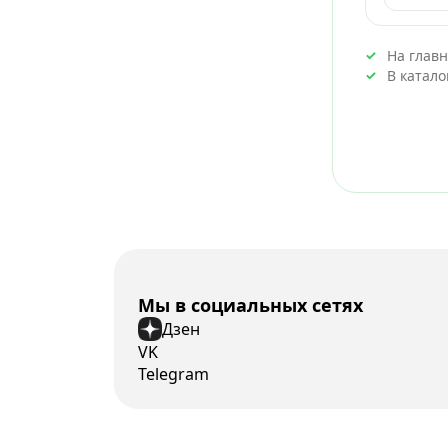
На глав
В катал
Мы в социальных сетях
Дзен
VK
Telegram