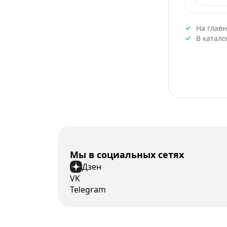
На глав
В катал
Мы в социальных сетях
Дзен
VK
Telegram