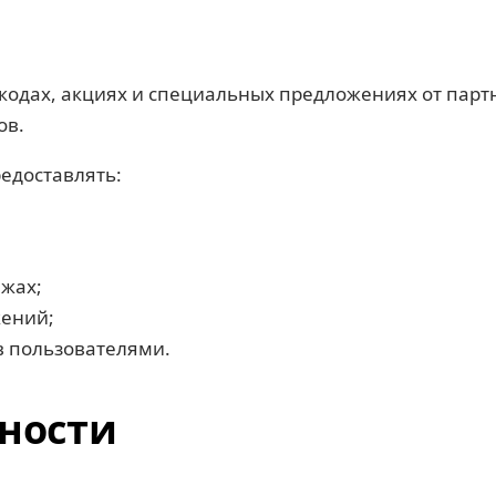
одах, акциях и специальных предложениях от пар
ов.
едоставлять:
ажах;
жений;
в пользователями.
ьности