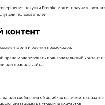
и совершения покупки Promko может получить возна
услуг для пользователей.
й контент
, комментарии и оценки промокодов.
бой право модерировать пользовательский контент 
ии или правила сайта.
ства или сообщения об ошибках вы можете связатьс
нным, указанным на странице контактов.