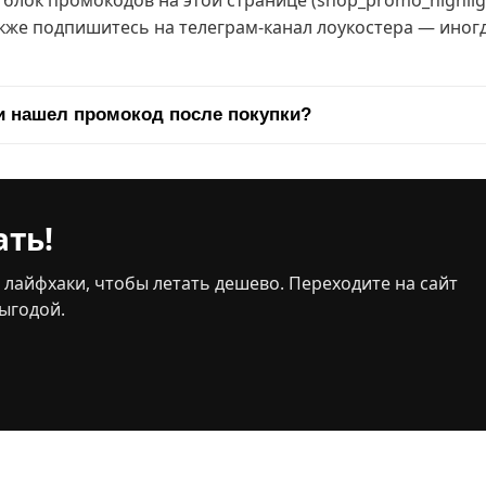
лок промокодов на этой странице (shop_promo_highligh
кже подпишитесь на телеграм-канал лоукостера — иног
ли нашел промокод после покупки?
ть!
лайфхаки, чтобы летать дешево. Переходите на сайт
выгодой.