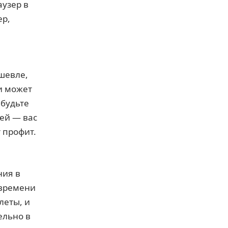
аузер в
ер,
ешевле,
и может
 будьте
ией — вас
т профит.
ния в
 времени
леты, и
ельно в