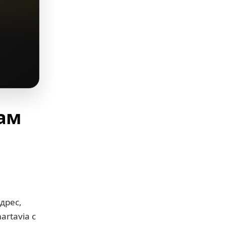
вам
дрес,
artavia с