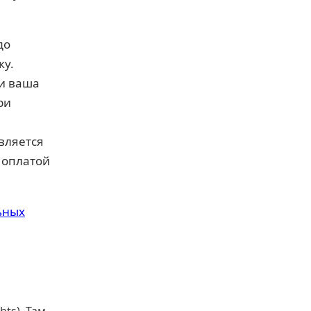
до
ку.
ли ваша
ри
вляется
 оплатой
ьных