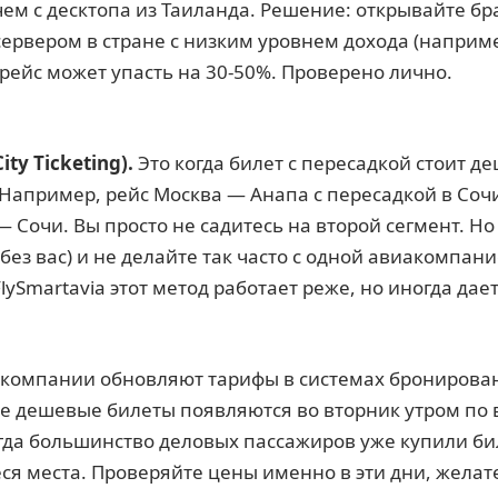
ем с десктопа из Таиланда. Решение: открывайте бр
сервером в стране с низким уровнем дохода (наприм
 рейс может упасть на 30-50%. Проверено лично.
ty Ticketing).
Это когда билет с пересадкой стоит д
 Например, рейс Москва — Анапа с пересадкой в Соч
Сочи. Вы просто не садитесь на второй сегмент. Но
 без вас) и не делайте так часто с одной авиакомпан
lySmartavia этот метод работает реже, но иногда дае
компании обновляют тарифы в системах бронирова
ые дешевые билеты появляются во вторник утром по
огда большинство деловых пассажиров уже купили би
я места. Проверяйте цены именно в эти дни, желат