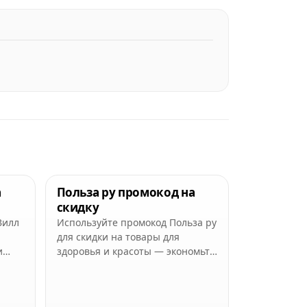
а
Польза ру промокод на
скидку
Вилл
Используйте промокод Польза ру
для скидки на товары для
и
здоровья и красоты — экономьте
пках.
на покупках с выгодой до 30%.