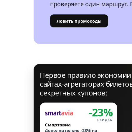
проверяете один маршрут. В
Ловить промокоды
Первое правило экономии 
сайтах-агрегаторах билето
секретных купонов:
-23%
СКИДКА
Смартавиа
Дополнительно -23% на