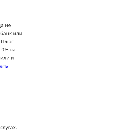
а не
 банк или
. Плюс
-10% на
мили и
ать
слугах.