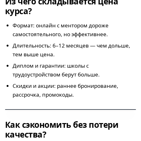
Из чего складывается цена
Большинство курсов стоят 80–150 тыс.
₽, но есть способы снизить цену вдвое
курса?
Формат: онлайн с ментором дороже
самостоятельного, но эффективнее.
Длительность: 6–12 месяцев — чем дольше,
тем выше цена.
Диплом и гарантии: школы с
трудоустройством берут больше.
Скидки и акции: раннее бронирование,
рассрочка, промокоды.
ЛАЙФХАК: ПРОВЕРЯЙ АКЦИИ ПЕРЕД ПОКУПКОЙ
Как сэкономить без потери
До 40% экономии — если знать, где
искать купоны и спецпредложения
качества?