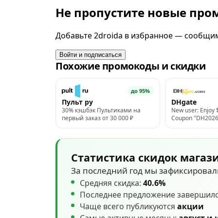
Не пропустите новые пр
Добавьте 2droida в избранное — сообщим 
Войти и подписаться
Похожие промокоды и скидки
до 95%
Пульт ру
DHgate
30% кэшбэк Пультиками на
New user: Enjoy 
первый заказ от 30 000 ₽
Coupon "DH202
at Dhgate.com
Статистика скидок магаз
За последний год мы зафиксирова
Средняя скидка:
40.6%
Последнее предложение завершил
Чаще всего публикуются
акции