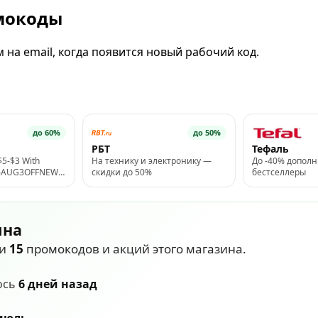
омокоды
на email, когда появится новый рабочий код.
до 60%
до 50%
РБТ
Тефаль
$5-$3 With
На технику и электронику —
До -40% дополн
6AUG3OFFNEW"
скидки до 50%
бестселлеры
ина
ли
15
промокодов и акций этого магазина.
ось
6 дней назад