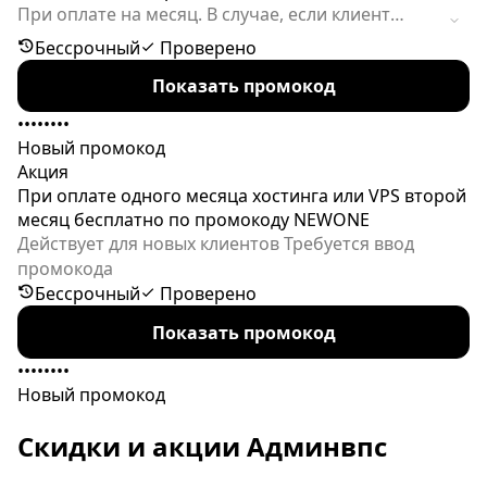
При оплате на месяц. В случае, если клиент
оплатит на полгода/год, скидка не будет
Бессрочный
Проверено
применена, т.к. в этом случае действует другая
Показать промокод
скидка.
••••••••
Новый промокод
Акция
При оплате одного месяца хостинга или VPS второй
месяц бесплатно по промокоду NEWONE
Действует для новых клиентов Требуется ввод
промокода
Бессрочный
Проверено
Показать промокод
••••••••
Новый промокод
Скидки и акции Админвпс