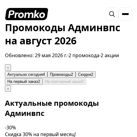
Промокоды Админвпс
на август 2026
Обновлено:
29 мая 2026 г.
·
2 промокода
·
2 акции
‹
Актуально сегодня
4
Промокоды
2
Скидки
2
На первый заказ
2
На повторный заказ
0
›
Актуальные промокоды
Админвпс
-30%
Скидка 30% на первый месяц!