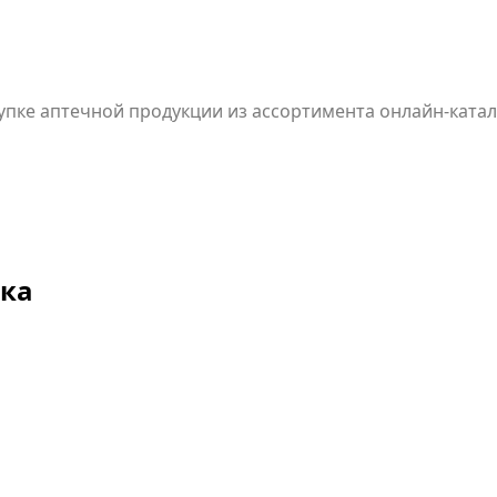
упке аптечной продукции из ассортимента онлайн-ката
я, будьте внимательны.
ека