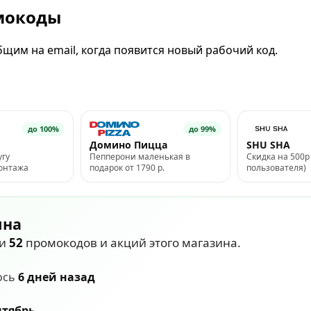
омокоды
щим на email, когда появится новый рабочий код.
до 100%
до 99%
Домино Пицца
SHU SHA
угу
Пепперони маленькая в
Скидка на 500р 
монтажа
подарок от 1790 р.
пользователя)
ина
ли
52
промокодов и акций этого магазина.
ось
6 дней назад
нтябрь