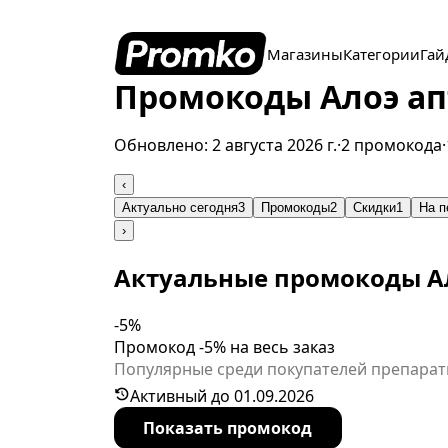
Магазины
Категории
Гай
Промокоды Алоэ апт
Обновлено:
2 августа 2026 г.
·
2 промокода
·
‹
Актуально сегодня
3
Промокоды
2
Скидки
1
На п
›
Актуальные промокоды А
-5%
Промокод -5% на весь заказ
Популярные среди покупателей препараты
стоимости в рамках данного спецпредлож
Активный до 01.09.2026
Показать промокод