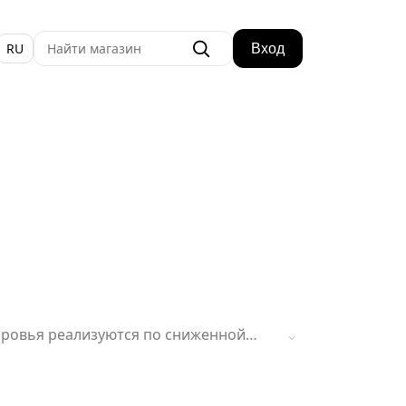
RU
Вход
доровья реализуются по сниженной
срабатывает ограниченное число раз.