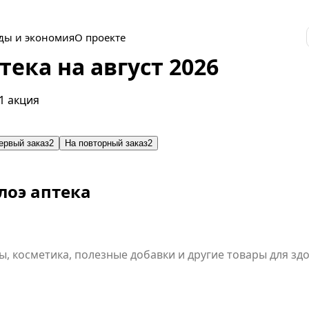
ды и экономия
О проекте
ека на август 2026
1 акция
ервый заказ
2
На повторный заказ
2
лоэ аптека
, косметика, полезные добавки и другие товары для з
ения. Промокод не действует на акционные позиции и 