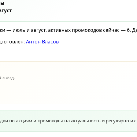
ды
вгуст
и — июль и август, активных промокодов сейчас — 6, Да
дготовлен:
Антон Власов
 звёзд.
дки по акциям и промокоды на актуальность и регулярно их