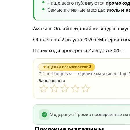
Чаще всего публикуются
промоко
Самые активные месяцы:
июль и а
Амазинг Онлайн: лучший месяц для покупк
Обновлено:
2 августа 2026 г.
·
Материал по
Промокоды проверены 2 августа 2026 г..
Оценки пользователей
Станьте первым — оцените магазин от 1 до 5
Ваша оценка
Модерация Промко проверяет все ски
Похожие магазины