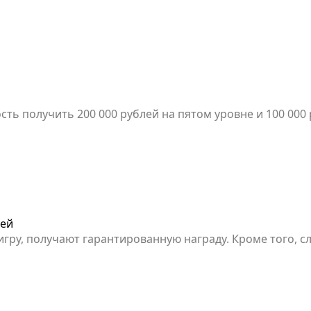
учитывать, что данное предложение имеет ограниченный 
ь получить 200 000 рублей на пятом уровне и 100 000 
ения по времени.
лей
 игру, получают гарантированную награду. Кроме того,
оевой". Действие предложения ограничено по времени.