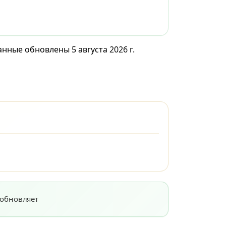
нные обновлены 5 августа 2026 г.
 обновляет