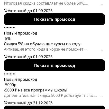
Итоговая скидка составляет не более 50%.
Пользователь должен назвать промокод
Активный до 01.09.2026
менеджеру по телефону при оформлении
Показать промокод
заказа. Действие кода специального
предложения ограничено.
••••••••
Новый промокод
-5%
Скидка 5% на обучающие курсы по коду
Активация этого кода в корзине поможет
получить приятную выгоду на заказ
Активный до 01.09.2026
образовательных материалов! Код суммируется
Показать промокод
с уже установленной выгодой до 50%. Следует
иметь в виду, что предложение действует
••••••••
ограниченное время.
Новый промокод
-5000р
-5000 ₽ на все программы школы
Дополнительная скидка 5000 ₽ действует на все
профессии. По коду также доступна скидка 1500
Активный до 31.12.2026
₽ на курсы дороже 15 000 ₽.