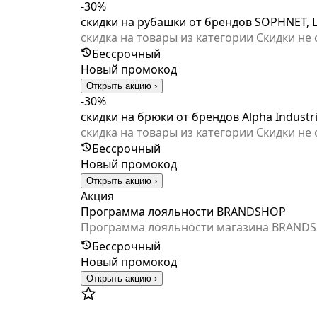
-30%
скидки на рубашки от брендов SOPHNET, L
скидка на товары из категории Скидки не
Бессрочный
Новый промокод
Открыть акцию ›
-30%
скидки на брюки от брендов Alpha Industr
скидка на товары из категории Скидки не
Бессрочный
Новый промокод
Открыть акцию ›
Акция
Программа лояльности BRANDSHOP
Программа лояльности магазина BRANDSH
персональной скидки, размер которой зависит от суммы ваших накоплений.
Бессрочный
— сумма покупок от 100 000 до 199 999 ₽ Скидка 15% — сумма пок
Новый промокод
оформить карту постоянного покупателя,
Открыть акцию ›
карты потребуется указать: ФИО, адрес э