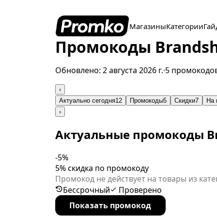
Магазины
Категории
Гай
Промокоды Brandsho
Обновлено:
2 августа 2026 г.
·
5 промокодо
‹
Актуально сегодня
12
Промокоды
5
Скидки
7
На 
›
Актуальные промокоды B
-5%
5% скидка по промокоду
Промокод не действует на товары из кате
Бессрочный
Проверено
Показать промокод