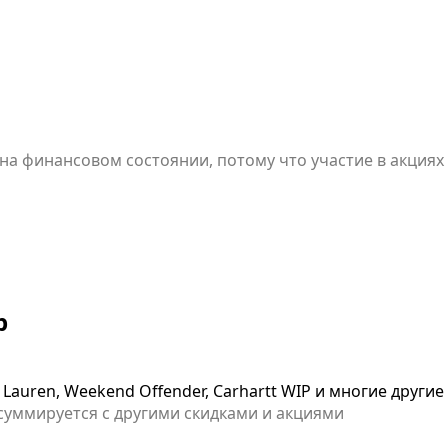
ися скидками и другими промокодами, а также не распр
ывозом. Специальное предложение имеет ограниченный 
 на финансовом состоянии, потому что участие в акция
должно быть товаров со скидкой, а оформление заказа 
завершить свое действие досрочно.
p
 Lauren, Weekend Offender, Carhartt WIP и многие другие
 суммируется с другими скидками и акциями