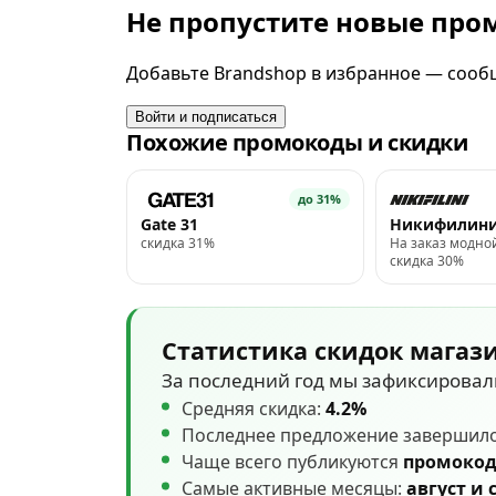
Не пропустите новые пр
Добавьте Brandshop в избранное — сообщ
Войти и подписаться
Похожие промокоды и скидки
до 31%
Gate 31
Никифилин
скидка 31%
На заказ модно
скидка 30%
Статистика скидок магаз
За последний год мы зафиксирова
Средняя скидка:
4.2%
Последнее предложение завершил
Чаще всего публикуются
промоко
Самые активные месяцы:
август и 