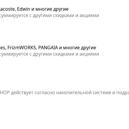
acoste, Edwin и многие другие
 суммируется с другими скидками и акциями
ies, FrizmWORKS, PANGAIA и многие другие
 суммируется с другими скидками и акциями
OP действует согласно накопительной системе и подр
 Скидка 5% — сумма покупок от 50 000 до 99 999 ₽ Скидка 10%
упок более 200 000 ₽ Для получения персональной скидки необходимо
 заполнив форму на сайте или на кассе одного из мага
лектронной почты и дату вашего рождения.