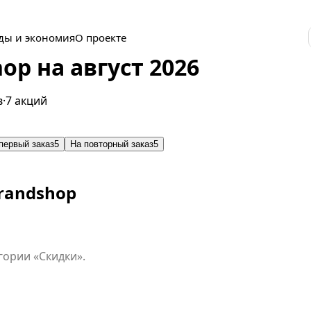
ды и экономия
О проекте
p на август 2026
в
·
7 акций
первый заказ
5
На повторный заказ
5
randshop
гории «Скидки».