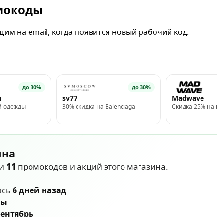
омокоды
им на email, когда появится новый рабочий код.
до 30%
до 30%
и
sv77
Madwave
й одежды —
30% скидка на Balenciaga
Скидка 25% на 
ина
ли
11
промокодов и акций этого магазина.
ось
6 дней назад
ды
сентябрь