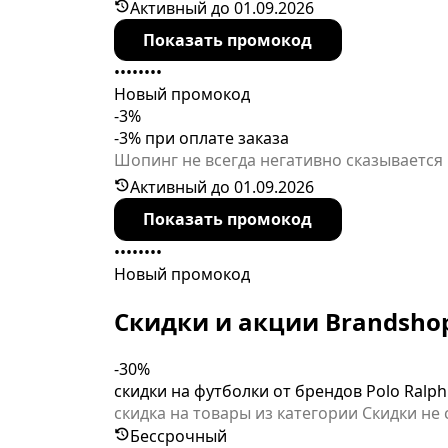
по коду не комбинируется с уже имеющим
Активный до 01.09.2026
категории распродаж и покупки с самов
Показать промокод
••••••••
Новый промокод
-3%
-3% при оплате заказа
Шопинг не всегда негативно сказывается
по привлекательной цене. В корзине не 
Активный до 01.09.2026
доставки, кроме самовывоза. Код может 
Показать промокод
••••••••
Новый промокод
Скидки и акции Brandsho
-30%
скидки на футболки от брендов Polo Ralph
скидка на товары из категории Скидки не
Бессрочный