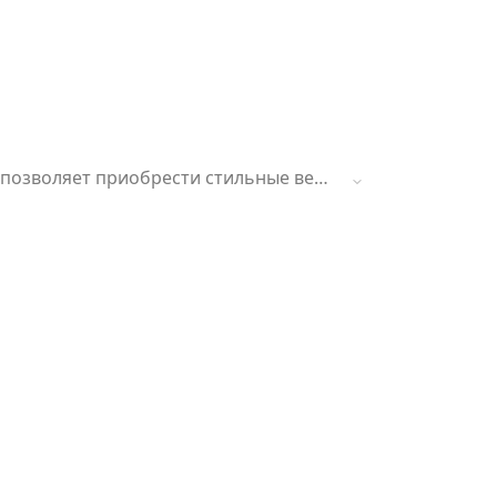
остраняется на новинки, товары из
срок действия.
х позволяет приобрести стильные вещи
должно происходить с любым способом