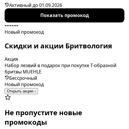
рублей. Время действия специального
Активный до 01.09.2026
предложения ограничено.
Показать промокод
••••••••
Новый промокод
Скидки и акции Бритвология
Акция
Набор лезвий в подарок при покупке Т-образной
бритвы MUEHLE
Бессрочный
Новый промокод
Открыть акцию ›
Не пропустите новые
промокоды