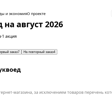
ды и экономия
О проекте
на август 2026
в
·
1 акция
ервый заказ
7
На повторный заказ
4
уквоед
нтернет-магазина, за исключением товаров перечень кот
в Интернет-магазине на сайте www.bookvoed.ru и в Моб