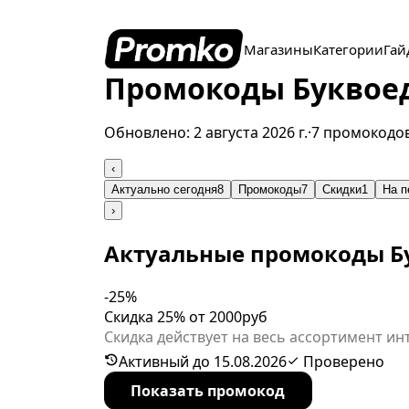
Магазины
Категории
Гай
Промокоды Буквоед 
Обновлено:
2 августа 2026 г.
·
7 промокодо
‹
Актуально сегодня
8
Промокоды
7
Скидки
1
На п
›
Актуальные промокоды Б
-25%
Скидка 25% от 2000руб
Скидка действует на весь ассортимент и
https://www.bookvoed.ru/sales/7055278, 
Активный до 15.08.2026
Проверено
Показать промокод