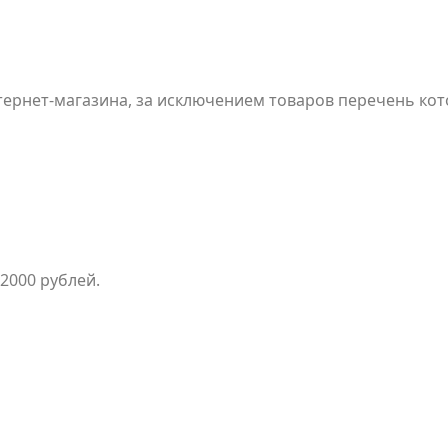
нтернет-магазина, за исключением товаров перечень кот
в Интернет-магазине на сайте www.bookvoed.ru и в Моб
2000 рублей.