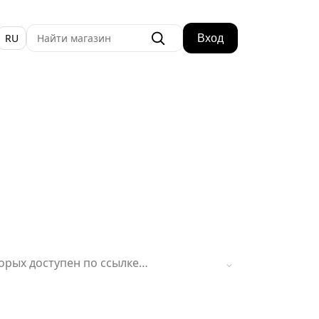
RU
Вход
орых доступен по ссылке
ильном приложении.