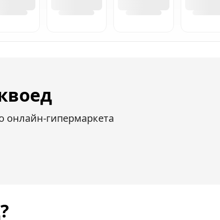
квоед
о онлайн-гипермаркета
?