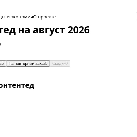
ды и экономия
О проекте
д на август 2026
в
з
5
На повторный заказ
5
Скидки
0
онтентед