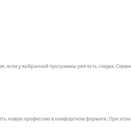
чае, если у выбранной программы уже есть скидка. Серв
ить новую профессию в комфортном формате. При этом 
курса по полной цене. Акция может завершиться до ист