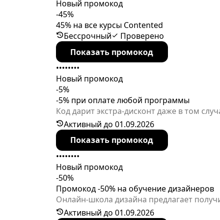
Новый промокод
-45%
45% на все курсы Contented
Бессрочный
Проверено
Показать промокод
••••••••
Новый промокод
-5%
-5% при оплате любой программы
Код дарит экстра-дисконт даже в том слу
акцию досрочно.
Активный до 01.09.2026
Показать промокод
••••••••
Новый промокод
-50%
Промокод -50% на обучение дизайнеров
Онлайн-школа дизайна предлагает получ
примените промокод при покупке любого 
Активный до 01.09.2026