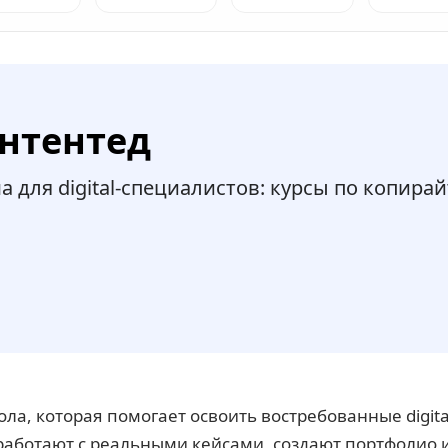
онтентед
для digital-специалистов: курсы по копирай
ла, которая помогает освоить востребованные digit
работают с реальными кейсами, создают портфолио 