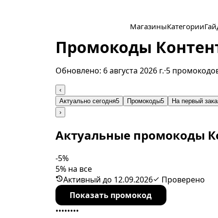
Магазины
Категории
Гай
Промокоды Контенте
Обновлено:
6 августа 2026 г.
·
5 промокодо
‹
Актуально сегодня
5
Промокоды
5
На первый зака
›
Актуальные промокоды К
-5%
5% на все
Активный до 12.09.2026
Проверено
Показать промокод
••••••••