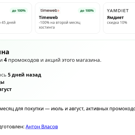
до 100%
до 100%
Timeweb
Ямдиет
о 45 дней
-100% на второй месяц
скидка 10%
хостинга
ина
ли
4
промокодов и акций этого магазина.
ось
5 дней назад
ды
вгуст
месяц для покупки — июль и август, активных промокод
дготовлен:
Антон Власов