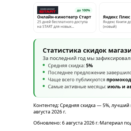
до 100%
Онлайн-кинотеатр Старт
Яндекс Плюс
25 дней бесплатного доступа
Яндекс Книги д
на START для новых
(новый)
пользователей
Статистика скидок магаз
За последний год мы зафиксирова
Средняя скидка:
5%
Последнее предложение завершил
Чаще всего публикуются
промоко
Самые активные месяцы:
июль и а
Контентед: Средняя скидка — 5%, лучший 
августа 2026 г.
Обновлено:
6 августа 2026 г.
·
Материал по