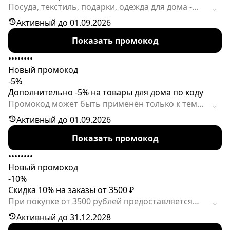
Посуда, текстиль, подарки, одежда для дома -
благодаря коду все это можно приобрести
Активный до 01.09.2026
намного дешевле. Срок действия
Показать промокод
спецпредложения ограничен.
••••••••
Новый промокод
-5%
Дополнительно -5% на товары для дома по коду
Промокод может быть применён только к тем
товарам для дома, скидки на которые не
Активный до 01.09.2026
превышают 80%. Для активации промокода
Показать промокод
сумма заказа должна составлять 500р. и более.
Срок действия акции ограничен.
••••••••
Новый промокод
-10%
Скидка 10% на заказы от 3500 ₽
При покупке от 3500 рублей предоставляется
скидка 10%. Активируйте купон при оформлении
Активный до 31.12.2028
заказа.