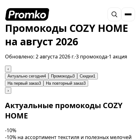
Промокоды COZY HOME
на август 2026
Обновлено:
2 августа 2026 г.
·
3 промокода
·
1 акция
‹
Актуально сегодня
4
Промокоды
3
Скидки
1
На первый заказ
3
На повторный заказ
3
›
Актуальные промокоды COZY
HOME
-10%
-10% на ассортимент текстиля и полезных мелочей