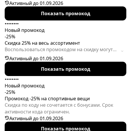
оформлении покупки можно применить данный
Активный до 01.09.2026
промокод, чтобы отлично сэкономить. Акция
Показать промокод
действует ограниченное время.
••••••••
Новый промокод
-25%
Скидка 25% на весь ассортимент
Воспользоваться промокодом на скидку могут
только новые пользователи мобильного
Активный до 01.09.2026
приложения. Акция ограничена по времени.
Показать промокод
••••••••
Новый промокод
-25%
Промокод -25% на спортивные вещи
Скидка по коду не сочетается с бонусами. Срок
активности кода ограничен.
Активный до 01.09.2026
Показать промокод