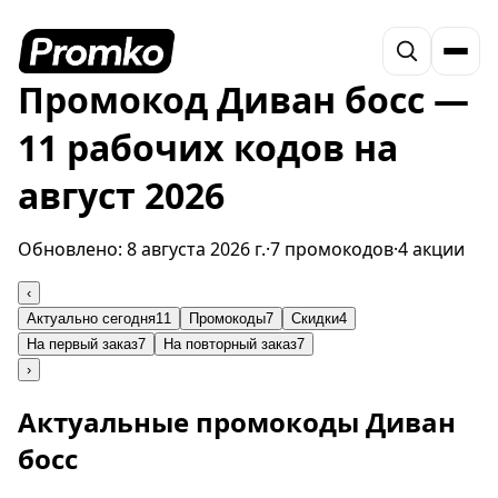
Промокод Диван босс —
11 рабочих кодов на
август 2026
Обновлено:
8 августа 2026 г.
·
7 промокодов
·
4 акции
‹
Актуально сегодня
11
Промокоды
7
Скидки
4
На первый заказ
7
На повторный заказ
7
›
Актуальные промокоды Диван
босс