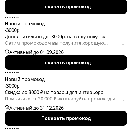
выгоду, которая не будет лишней для бюджета!
Показать промокод
Акция ограничена по срокам действия и
работает только при наличии в заказе не менее
••••••••
двух товарных позиций.
Новый промокод
-3000р
Дополнительно до -3000р. на вашу покупку
С этим промокодом вы получите хорошую
выгоду при покупке диванов, кроватей, шкафов
Активный до 01.09.2026
и другой мебели из каталога общей стоимостью
Показать промокод
более 20 000р. Код имеет ограниченное
количество активаций.
••••••••
Новый промокод
-3000р
Скидка до 3000 ₽ на товары для интерьера
При заказе от 20 000 ₽ активируйте промокод и
получите скидку. Срок действия промокода
Активный до 31.12.2026
может быть ограничен.
Показать промокод
••••••••