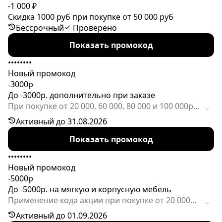
-1 000 ₽
Скидка 1000 руб при покупке от 50 000 руб
Бессрочный
Проверено
Показать промокод
••••••••
Новый промокод
-3000р
До -3000р. дополнительно при заказе
При покупке от 20 000, 60 000, 80 000 и 100 000р.
вы получите скидку 500, 1000, 2000 или 3000р.,
Активный до 31.08.2026
соответственно. В заказе должно быть не менее
Показать промокод
2 единиц товаров. Данная скидка суммируется с
дисконтом по программе лояльности.
••••••••
Новый промокод
-5000р
До -5000р. на мягкую и корпусную мебель
Применение кода акции при покупке от 20 000р.
позволит получить небольшую, но приятную
Активный до 01.09.2026