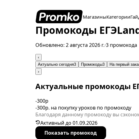
Магазины
Категории
Гай
Промокоды ЕГЭLand 
Обновлено:
2 августа 2026 г.
·
3 промокода
‹
Актуально сегодня
3
Промокоды
3
На первый зака
›
Актуальные промокоды Е
-300р
-300р. на покупку уроков по промокоду
Благодаря данному промокоду вы сэконом
ограничено.
Активный до 01.09.2026
Показать промокод