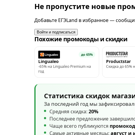
Не пропустите новые пр
Добавьте ЕГЭLand в избранное — сообщим
Войти и подписаться
Похожие промокоды и скидки
до 65%
Lingualeo
Productstar
-65% на Lingualeo Premium на
Скидка до 65% 
год
Статистика скидок магаз
За последний год мы зафиксирова
Средняя скидка:
20%
Последнее предложение завершил
Чаще всего публикуются
промоко
Самые активные месяцы:
август и