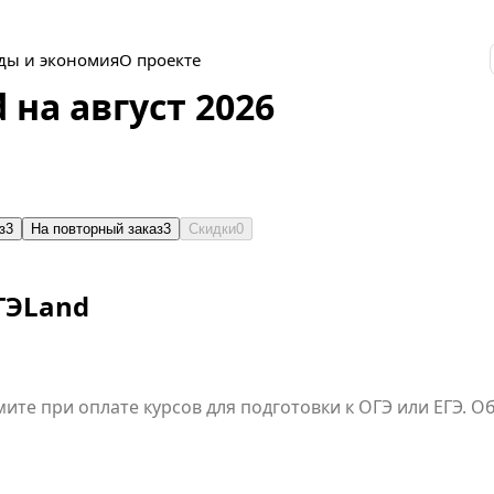
ды и экономия
О проекте
на август 2026
з
3
На повторный заказ
3
Скидки
0
ГЭLand
ите при оплате курсов для подготовки к ОГЭ или ЕГЭ. 