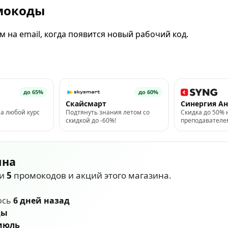
омокоды
 на email, когда появится новый рабочий код.
до 65%
до 60%
Скайсмарт
Синергия А
на любой курс
Подтянуть знания летом со
Скидка до 50% 
скидкой до -60%!
преподавателе
плюс еще 5% п
ина
ли
5
промокодов и акций этого магазина.
ось
6 дней назад
ды
 июль