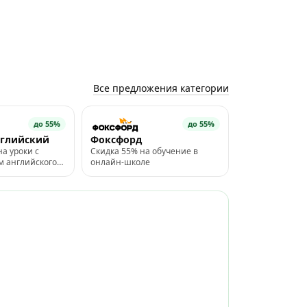
Все предложения категории
до 55%
до 55%
нглийский
Фоксфорд
на уроки с
Скидка 55% на обучение в
м английского
онлайн-школе
о промокоду