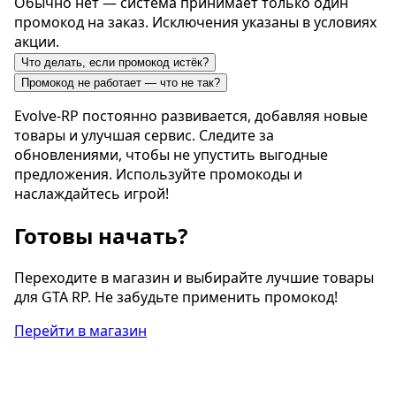
Обычно нет — система принимает только один
промокод на заказ. Исключения указаны в условиях
акции.
Что делать, если промокод истёк?
Промокод не работает — что не так?
Evolve-RP постоянно развивается, добавляя новые
товары и улучшая сервис. Следите за
обновлениями, чтобы не упустить выгодные
предложения. Используйте промокоды и
наслаждайтесь игрой!
Готовы начать?
Переходите в магазин и выбирайте лучшие товары
для GTA RP. Не забудьте применить промокод!
Перейти в магазин