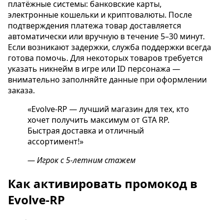
платёжные системы: банковские карты,
электронные кошельки и криптовалюты. После
подтверждения платежа товар доставляется
автоматически или вручную в течение 5–30 минут.
Если возникают задержки, служба поддержки всегда
готова помочь. Для некоторых товаров требуется
указать никнейм в игре или ID персонажа —
внимательно заполняйте данные при оформлении
заказа.
«Evolve-RP — лучший магазин для тех, кто
хочет получить максимум от GTA RP.
Быстрая доставка и отличный
ассортимент!»
— Игрок с 5-летним стажем
Как активировать промокод в
Evolve-RP