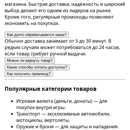
магазина. Быстрая доставка, надёжность и широкий
выбор делают его одним из лидеров на рынке.
Кроме того, регулярные промокоды позволяют
экономить на покупках.
Как долго обрабатывается заказ?
Обычно доставка занимает от 5 до 30 минут. В
редких случаях может потребоваться до 24 часов,
если товар требует ручной выдачи.
Можно ли вернуть товар?
Какие способы оплаты доступны?
Как получить промокод?
Популярные категории товаров
Игровая валюта (деньги, донаты) — для
покупок внутри игры.
Транспорт — эксклюзивные автомобили,
мотоциклы, вертолёты.
Оружие и броня — для защиты и нападения.