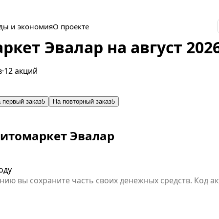
ды и экономия
О проекте
кет Эвалар на август 202
в
·
12 акций
 первый заказ
5
На повторный заказ
5
итомаркет Эвалар
оду
ию вы сохраните часть своих денежных средств. Код а