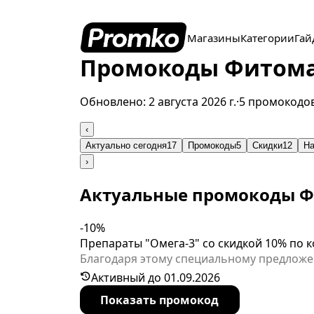
Магазины
Категории
Гай
Промокоды Фитомар
Обновлено:
2 августа 2026 г.
·
5 промокодо
‹
Актуально сегодня
17
Промокоды
5
Скидки
12
На
›
Актуальные промокоды Ф
-10%
Препараты "Омега-3" со скидкой 10% по к
Благодаря этому специальному предложен
Активный до 01.09.2026
Показать промокод