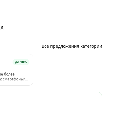
д.
Все предложения категории
до 10%
не более
а: смартфоны/
ва/аксессуары.