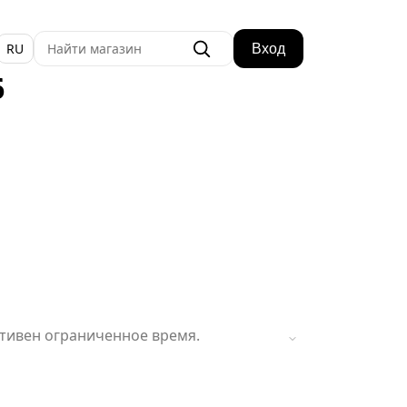
RU
Вход
6
ктивен ограниченное время.