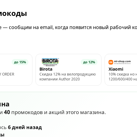
омокоды
 — сообщим на email, когда появится новый рабочий ко
до 15%
до 12%
Birota
Xiaomi
Y ORDER
Скидка 12% на велопродукцию
10% скидка но 
компании Author 2020
1200/600/400 н
умные устройст
ина
ли
40
промокодов и акций этого магазина.
ось
6 дней назад
ды