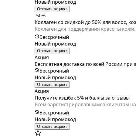
Новый промокод
Открыть акцию ›
-50%
Коллаген со скидкой до 50% для волос, ко
Коллаген для поддержания красоты кожи,
кожи, поддерживать гибкость суставов, что 
Бессрочный
скидки активны пока товар есть в наличии
Новый промокод
Открыть акцию ›
Акция
Бесплатная доставка по всей России при з
Бессрочный
Новый промокод
Открыть акцию ›
Акция
Получите кэшбэк 5% и баллы за отзывы
Всем зарегистрировавшимся клиентам начи
начисляются в размере 5% от суммы кажд
Бессрочный
(одного) рубля общей стоимости покупки
Новый промокод
Открыть акцию ›