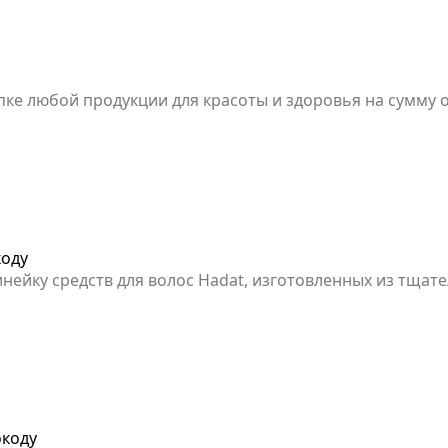
ке любой продукции для красоты и здоровья на сумму о
 Время действия кода ограничено.
коду
инейку средств для волос Hadat, изготовленных из тща
окоду