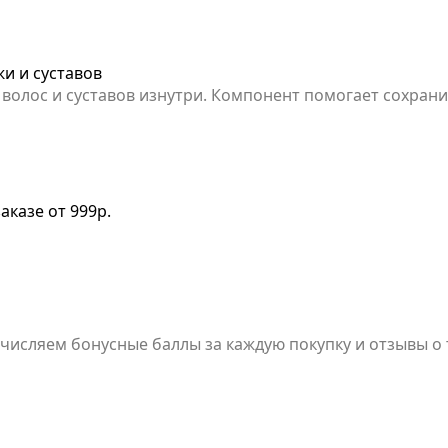
жи и суставов
 волос и суставов изнутри. Компонент помогает сохран
особенно актуально в период жаркой и сухой погоды. Успейт
.
аказе от 999р.
сляем бонусные баллы за каждую покупку и отзывы о то
ой покупки (любого товара). Оплатить баллами можно до
. Полностью детали можно прочитать в правилах Бонусн