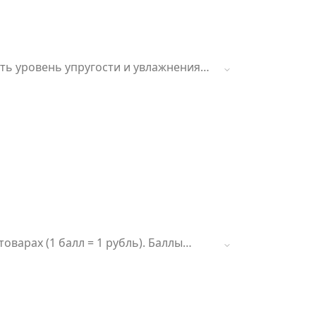
ить уровень упругости и увлажнения
е заказать по скидке! Высокие
варах (1 балл = 1 рубль). Баллы
 50% стоимости товара, но не менее 1
ой программы на сайте fitomarket.ru