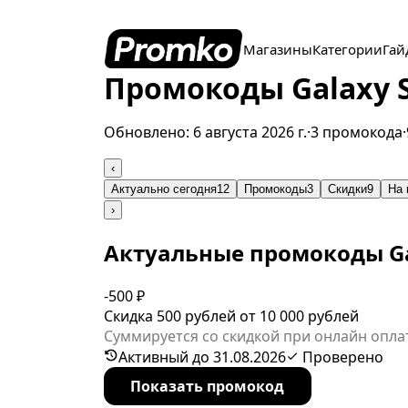
Магазины
Категории
Гай
Промокоды Galaxy St
Обновлено:
6 августа 2026 г.
·
3 промокода
·
‹
Актуально сегодня
12
Промокоды
3
Скидки
9
На 
›
Актуальные промокоды Ga
-500 ₽
Скидка 500 рублей от 10 000 рублей
Суммируется со скидкой при онлайн оплат
Активный до 31.08.2026
Проверено
Показать промокод