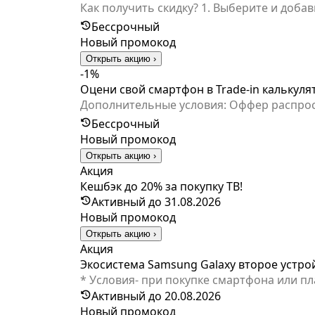
Как получить скидку? 1. Выберите и добавьте товары в корзину 2. Оформите заказ и выберите способ получения: самовывоз или
доставка 3. Оплатите заказ на сайте онлайн и получите скидку 3%* 4. Ваш заказ мы оперативно доставим до дверей * Скидка не
Бессрочный
распространяется на стоимость доставки.
Новый промокод
акциями, если не предусмотрено иное в 
Открыть акцию ›
-1%
Оцени свой смартфон в Trade-in калькуля
Дополнительные условия: Оффер распространяется на новинки текущего года. В трейд-ин принимают не только старые модели
телефонов Samsung, но также смартфоны
Бессрочный
ориентировочную стоимость своего старо
Новый промокод
скидки.
Открыть акцию ›
Акция
Кешбэк до 20% за покупку ТВ!
Активный до 31.08.2026
Новый промокод
Открыть акцию ›
Акция
Экосистема Samsung Galaxy второе устройс
* Условия- при покупке смартфона или п
Активный до 20.08.2026
Новый промокод