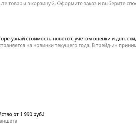
 Скидка распространяется на товары всех категорий и с
условиях проводимых акций.
торе-узнай стоимость нового с учетом оценки и доп. ски
 Apple и прочие бренды телефонов.С помощью трейд-и
го телефона и оценить сколько будет стоить новый с 
тво от 1 990 руб.!
ланшета