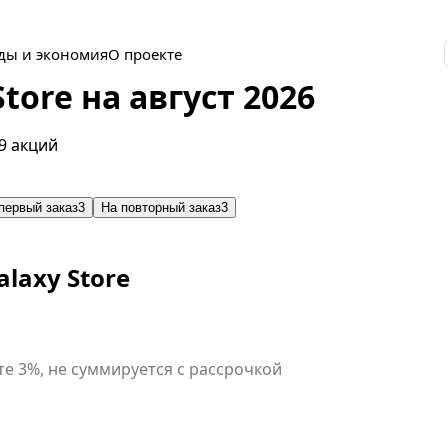
ды и экономия
О проекте
ore на август 2026
9 акций
первый заказ
3
На повторный заказ
3
laxy Store
е 3%, не суммируется с рассрочкой