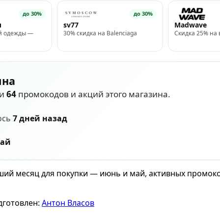
до 30%
до 30%
и
sv77
Madwave
й одежды —
30% скидка на Balenciaga
Скидка 25% на 
ина
ли
64
промокодов и акций этого магазина.
ось
7 дней назад
май
учший месяц для покупки — июнь и май, активных промок
дготовлен:
Антон Власов