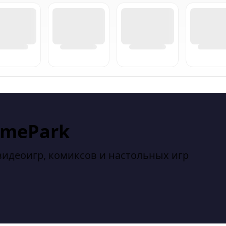
amePark
видеоигр, комиксов и настольных игр