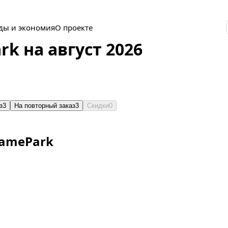
ды и экономия
О проекте
k на август 2026
з
3
На повторный заказ
3
Скидки
0
amePark