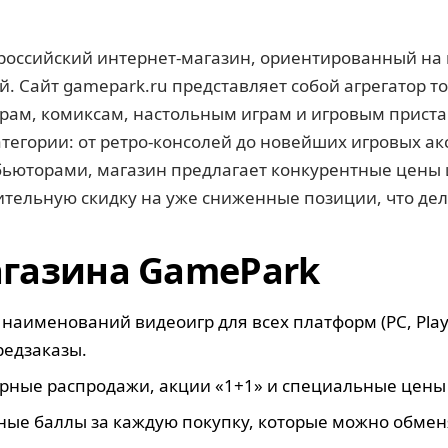
оссийский интернет-магазин, ориентированный на 
 Сайт gamepark.ru представляет собой агрегатор тов
ам, комиксам, настольным играм и игровым пристав
тегории: от ретро-консолей до новейших игровых ак
ибьюторами, магазин предлагает конкурентные цены
тельную скидку на уже сниженные позиции, что де
газина GamePark
наименований видеоигр для всех платформ (PC, PlaySt
редзаказы.
рные распродажи, акции «1+1» и специальные цены 
ые баллы за каждую покупку, которые можно обменя