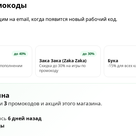
омокоды
м на email, когда появится новый рабочий код.
до 40%
до 30%
Зака Зака (Zaka Zaka)
Бука
 пополнении
Скидка до 30% на игры по
-15% для всех к
промокоду
ина
ли
3
промокодов и акций этого магазина.
ось
6 дней назад
ды