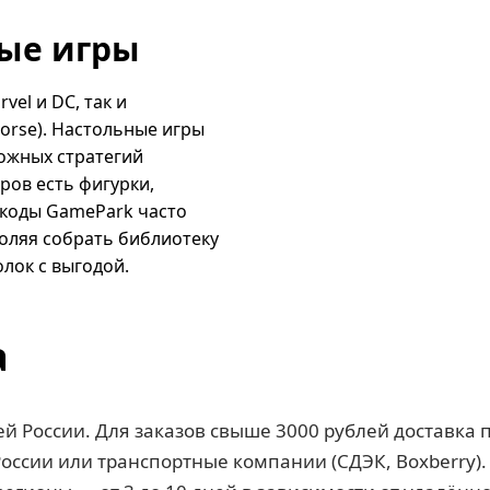
ые игры
vel и DC, так и
orse). Настольные игры
ожных стратегий
ров есть фигурки,
коды GamePark часто
воляя собрать библиотеку
лок с выгодой.
а
ей России. Для заказов свыше 3000 рублей доставка 
оссии или транспортные компании (СДЭК, Boxberry). 