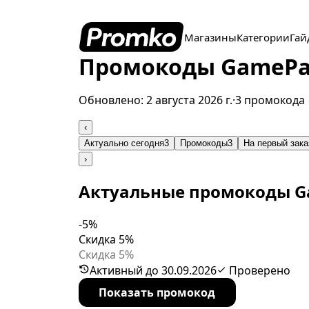
Магазины
Категории
Гай
Промокоды GamePar
Обновлено:
2 августа 2026 г.
·
3 промокода
‹
Актуально сегодня
3
Промокоды
3
На первый зака
›
Актуальные промокоды G
-5%
Скидка 5%
Скидка 5%
Активный до 30.09.2026
Проверено
Показать промокод