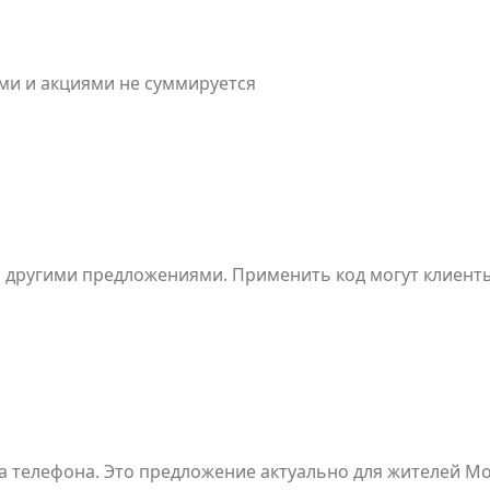
ками и акциями не суммируется
 другими предложениями. Применить код могут клиенты
Каждый номер телефона может использоваться для актива
исимости от текущего спроса, загрузки автопарка и до
а телефона. Это предложение актуально для жителей Мо