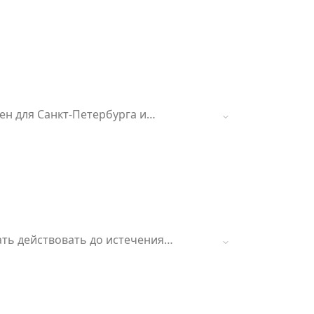
ен для Санкт-Петербурга и
код активируется только три раза.
ть действовать до истечения