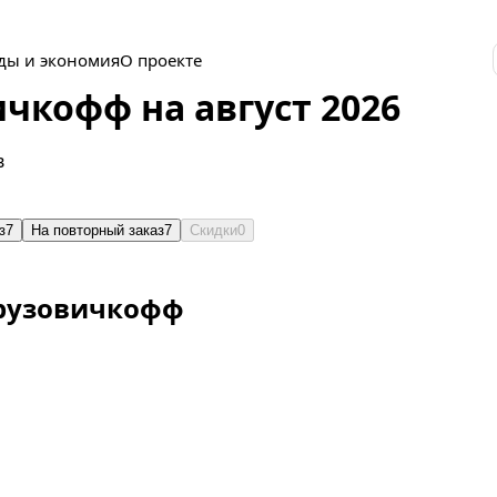
ды и экономия
О проекте
чкофф на август 2026
в
з
7
На повторный заказ
7
Скидки
0
рузовичкофф