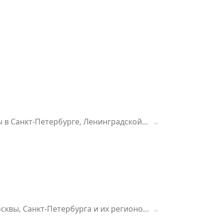
 в Санкт-Петербурге, Ленинградской
ции купона не более трех раз.
рожной ситуации в момент оформления
сквы, Санкт-Петербурга и их регионов,