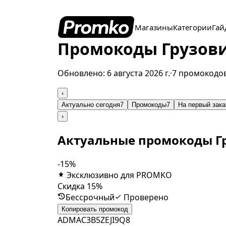
Магазины
Категории
Гай
Промокоды Грузови
Обновлено:
6 августа 2026 г.
·
7 промокодо
‹
Актуально сегодня
7
Промокоды
7
На первый зака
›
Актуальные промокоды Г
-15%
Эксклюзивно для PROMKO
Скидка 15%
Бессрочный
Проверено
Копировать промокод
ADMAC3B5ZEJI9Q8