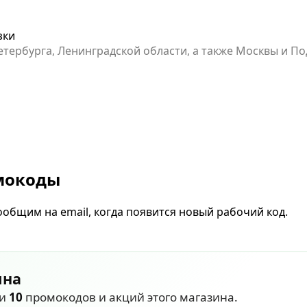
зки
Петербурга, Ленинградской области, а также Москвы и 
кции может произойти раньше указанного времени.
омокоды
общим на email, когда появится новый рабочий код.
ина
ли
10
промокодов и акций этого магазина.