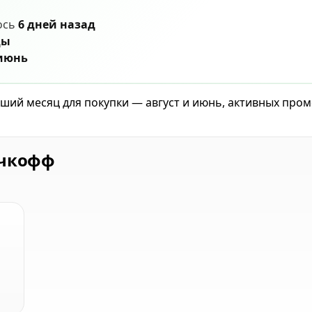
ось
6 дней назад
ды
 июнь
чший месяц для покупки — август и июнь, активных про
ичкофф