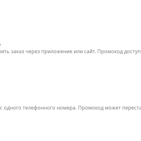
го времени.
е
ить заказ через приложение или сайт. Промокод доступ
вы и Московской области. С одного телефонного номера 
 в течение ограниченного времени.
с одного телефонного номера. Промокод может переста