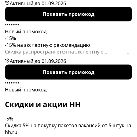
карьерную консультацию и на формирование
Активный до 01.09.2026
готового резюме. Код активен ограниченное
Показать промокод
время.
••••••••
Новый промокод
-15%
-15% на экспертную рекомендацию
Скидка распространяется на экспертную
помощь по созданию сильного резюме. Код
Активный до 01.09.2026
действует ограниченное время.
Показать промокод
••••••••
Новый промокод
Скидки и акции HH
-5%
Скидка 5% на покупку пакетов вакансий от 5 штук на
hh.ru