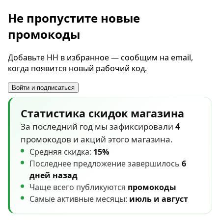
выходит на первые строчки поиска каждые 3 дня
в течение всего времени размещения. -
Не пропустите новые
Дополнительно откроем до 15 подходящих
промокоды
резюме к каждой вакансии. - От 3 564 руб. до 4
277 руб. в зависимости от региона публикации.
Добавьте HH в избранное — сообщим на email,
когда появится новый рабочий код.
Войти и подписаться
Статистика скидок магазина
За последний год мы зафиксировали
4
промокодов и акций этого магазина.
Средняя скидка:
15%
Последнее предложение завершилось
6
дней назад
Чаще всего публикуются
промокоды
Самые активные месяцы:
июль и август