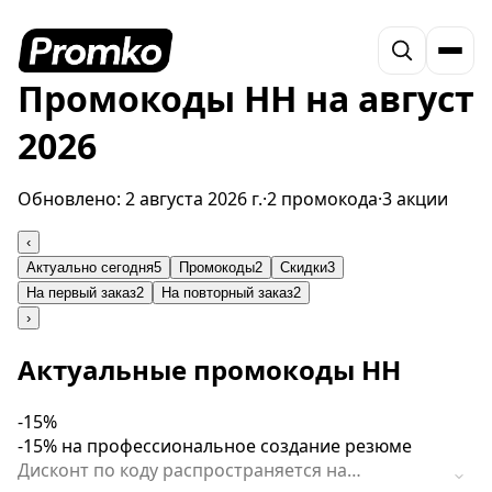
Промокоды HH на август
2026
Обновлено:
2 августа 2026 г.
·
2 промокода
·
3 акции
‹
Актуально сегодня
5
Промокоды
2
Скидки
3
На первый заказ
2
На повторный заказ
2
›
Актуальные промокоды HH
-15%
-15% на профессиональное создание резюме
Дисконт по коду распространяется на