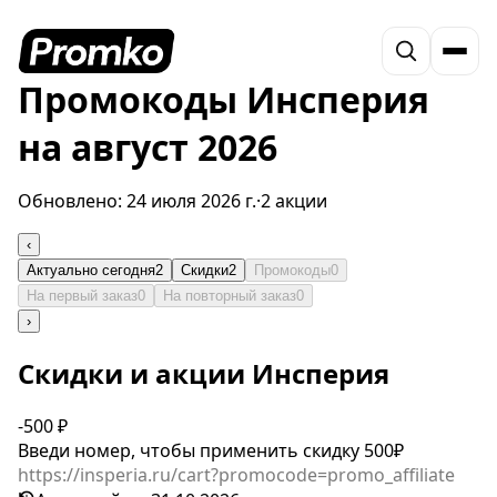
Промокоды Инсперия
на август 2026
Обновлено:
24 июля 2026 г.
·
2 акции
‹
Актуально сегодня
2
Скидки
2
Промокоды
0
На первый заказ
0
На повторный заказ
0
›
Скидки и акции Инсперия
-500 ₽
Введи номер, чтобы применить скидку 500₽
https://insperia.ru/cart?promocode=promo_affiliate