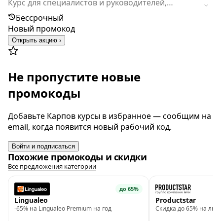
Курс для специалистов и руководителей,
которые хотят не просто использовать ChatGPT,
Бессрочный
а внедрять ИИ в рабочие процессы и
Новый промокод
автоматизировать рутинные задачи. За 3,5
Открыть акцию ›
месяца участники создадут собственную
агентную систему под свои рабочие задачи без
программирования и получат диплом ИТМО о
Не пропустите новые
профессиональной переподготовке.
промокоды
Добавьте Карпов курсы в избранное — сообщим на
email, когда появится новый рабочий код.
Войти и подписаться
Похожие промокоды и скидки
Все предложения категории
до 65%
Lingualeo
Productstar
-65% на Lingualeo Premium на год
Скидка до 65% на люб