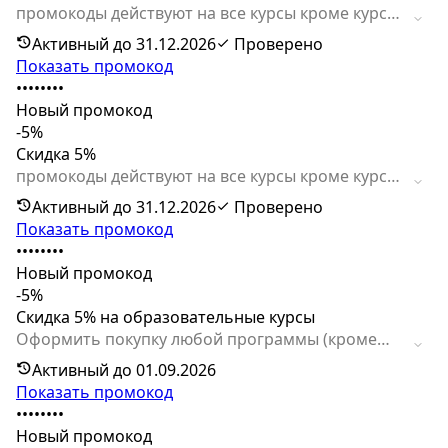
промокоды действуют на все курсы кроме курса
ML ENGINEERING: ИТМО + AI TALENT HUB
Активный до 31.12.2026
Проверено
Показать промокод
••••••••
Новый промокод
-5%
Скидка 5%
промокоды действуют на все курсы кроме курса
ML ENGINEERING: ИТМО + AI TALENT HUB
Активный до 31.12.2026
Проверено
Показать промокод
••••••••
Новый промокод
-5%
Скидка 5% на образовательные курсы
Оформить покупку любой программы (кроме
курса ML ENGINEERING: ИТМО + AI TALENT HUB)
Активный до 01.09.2026
сейчас можно с приятной выгодой по
Показать промокод
промокоду. Предложение ограничено.
••••••••
Новый промокод