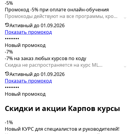
-5%
Промокод -5% при оплате онлайн-обучения
Промокоды действуют на все программы, кроме
курса ML ENGINEERING: ИТМО + AI TALENT HUB.
Активный до 01.09.2026
Время действия акции ограничено.
Показать промокод
••••••••
Новый промокод
-7%
-7% на заказ любых курсов по коду
Скидка не распространяется на курс ML
ENGINEERING: ИТМО AI TALENT HUB. Код активен
Активный до 01.09.2026
ограниченное время.
Показать промокод
••••••••
Новый промокод
Скидки и акции Карпов курсы
-1%
Новый КУРС для специалистов и руководителей!