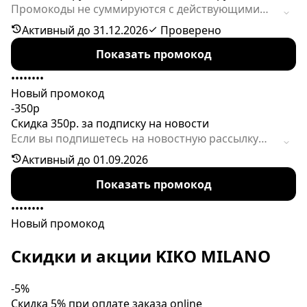
Промокоды не суммируются с действующими
акциями на сайте, но на неакционные чеки
Активный до 31.12.2026
Проверено
могут действовать.
Показать промокод
••••••••
Новый промокод
-350р
Скидка 350р. за подписку на новости
Если вы подпишетесь на новостную рассылку
интернет-магазина, то получите на почту
Активный до 01.09.2026
письмо с кодом персональной скидки на первый
Показать промокод
заказ.
••••••••
Новый промокод
Скидки и акции KIKO MILANO
-5%
Скидка 5% при оплате заказа online