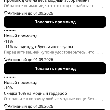
Промокод -5% на весь модный ассортимент
Обратите внимание, что этот код не работает на
товары со сниженной ценой. Сроки действия
Активный до 01.09.2026
акции ограничены.
Показать промокод
••••••••
Новый промокод
-11%
-11% на одежду, обувь и аксессуары
Перед активацией купона удостоверьтесь, что в
корзине нет вещей со сниженной ценой. Срок
Активный до 01.09.2026
действия спецпредложения ограничен, будьте
Показать промокод
внимательны.
••••••••
Новый промокод
-10%
Скидка 10% на модный гардероб
Отправьте в корзину любые модные вещи без
скидок, и выгода - ваша! Купоны могут
Активный до 01.09.2026