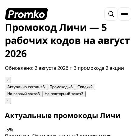
Промокод Личи — 5
рабочих кодов на август
2026
Обновлено:
2 августа 2026 г.
·
3 промокода
·
2 акции
‹
Актуально сегодня
5
Промокоды
3
Скидки
2
На первый заказ
3
На повторный заказ
3
›
Актуальные промокоды Личи
-5%