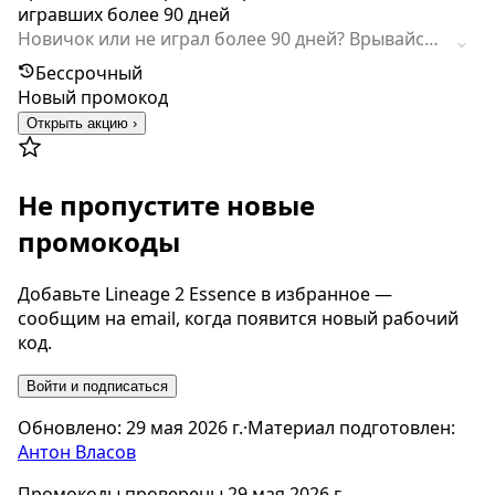
игравших более 90 дней
Новичок или не играл более 90 дней? Врывайся
и забирай подарок! Подарок появится в
Бессрочный
инвентаре Фогейма после первого запуска игры.
Новый промокод
Открыть акцию ›
Не пропустите новые
промокоды
Добавьте Lineage 2 Essence в избранное —
сообщим на email, когда появится новый рабочий
код.
Войти и подписаться
Обновлено:
29 мая 2026 г.
·
Материал подготовлен:
Антон Власов
Промокоды проверены 29 мая 2026 г..