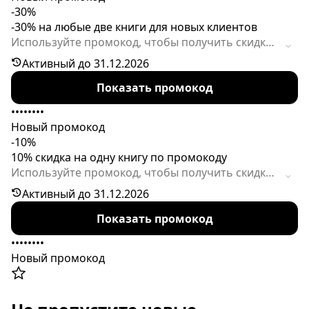
-30%
-30% на любые две книги для новых клиентов
Используйте промокод, чтобы получить скидку
30% на покупку двух книг. Предложение
Активный до 31.12.2026
действует только для новых покупателей.
Показать промокод
••••••••
Новый промокод
-10%
10% скидка на одну книгу по промокоду
Используйте промокод, чтобы получить скидку
10% на одну книгу. Предложение ограничено по
Активный до 31.12.2026
времени.
Показать промокод
••••••••
Новый промокод