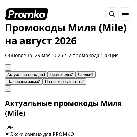
Промокоды Миля (Mile)
на август 2026
Обновлено:
29 мая 2026 г.
·
2 промокода
·
1 акция
‹
Актуально сегодня
3
Промокоды
2
Скидки
1
На первый заказ
2
На повторный заказ
2
›
Актуальные промокоды Миля
(Mile)
-2%
Эксклюзивно для PROMKO