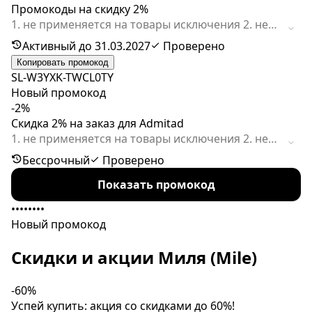
Промокоды на скидку 2%
1. не применяется на товары исключения 2. не
применяется с программой лояльности
Активный до 31.03.2027
Проверено
Копировать промокод
SL-W3YXK-TWCL0TY
Новый промокод
-2%
Скидка 2% на заказ для Admitad
1. не применяется на товары исключения 2. не
применяется с программой лояльности
Бессрочный
Проверено
Показать промокод
••••••••
Новый промокод
Скидки и акции Миля (Mile)
-60%
Успей купить: акция со скидками до 60%!