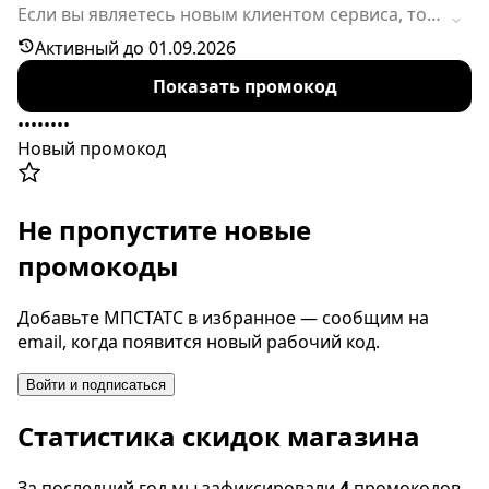
Если вы являетесь новым клиентом сервиса, то у
вас есть возможность сэкономить при
Активный до 01.09.2026
совершении покупки (любой тариф и срок) с
Показать промокод
помощью промокода. Однако следует обратить
внимание на то, что акция может завершиться
••••••••
досрочно.
Новый промокод
Не пропустите новые
промокоды
Добавьте МПСТАТС в избранное — сообщим на
email, когда появится новый рабочий код.
Войти и подписаться
Статистика скидок магазина
За последний год мы зафиксировали
4
промокодов