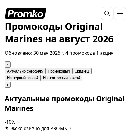
Промокоды Original
Marines на август 2026
Обновлено:
30 мая 2026 г.
·
4 промокода
·
1 акция
‹
Актуально сегодня
5
Промокоды
4
Скидки
1
На первый заказ
4
На повторный заказ
4
›
Актуальные промокоды Original
Marines
-10%
Эксклюзивно для PROMKO