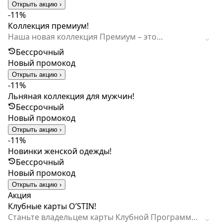
Открыть акцию ›
-11%
Коллекция премиум!
Наша новая коллекция Премиум – это
современное прочтение восточного стиля:
Бессрочный
тёплые оттенки, яркие акценты, изящные
Новый промокод
декоративные элементы. Восток здесь
Открыть акцию ›
раскрывается в выверенных силуэтах,
-11%
струящихся тканях и тонко проработанных
Льняная коллекция для мужчин!
деталях. Посадочная:
Бессрочный
https://ostin.com/clp/premium_2026
Новый промокод
Открыть акцию ›
-11%
Новинки женской одежды!
Бессрочный
Новый промокод
Открыть акцию ›
Акция
Клубные карты O’STIN!
Станьте владельцем карты Клубной Программы