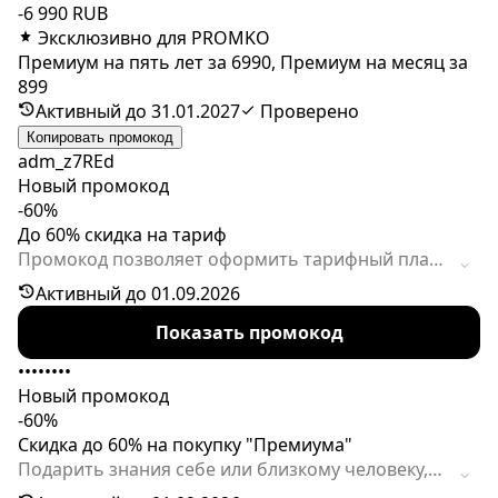
-6 990 RUB
Эксклюзивно для PROMKO
Премиум на пять лет за 6990, Премиум на месяц за
899
Активный до 31.01.2027
Проверено
Копировать промокод
adm_z7REd
Новый промокод
-60%
До 60% скидка на тариф
Промокод позволяет оформить тарифный план
по сниженной цене: 6990 ₽ за 5 лет или 899 ₽ за
Активный до 01.09.2026
месяц. Предложение действует ограниченное
Показать промокод
время.
••••••••
Новый промокод
-60%
Скидка до 60% на покупку "Премиума"
Подарить знания себе или близкому человеку,
заказав премиум-доступ с хорошей скидкой,