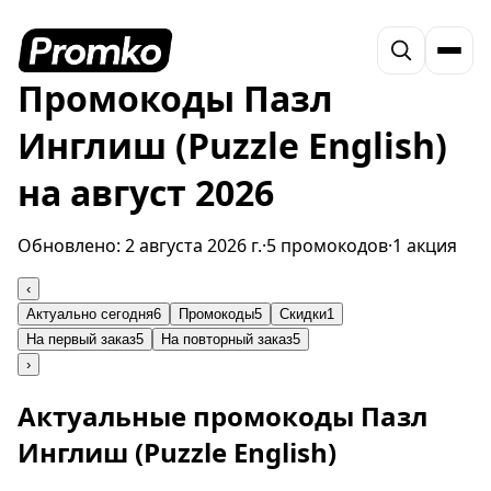
Промокоды Пазл
Инглиш (Puzzle English)
на август 2026
Обновлено:
2 августа 2026 г.
·
5 промокодов
·
1 акция
‹
Актуально сегодня
6
Промокоды
5
Скидки
1
На первый заказ
5
На повторный заказ
5
›
Актуальные промокоды Пазл
Инглиш (Puzzle English)