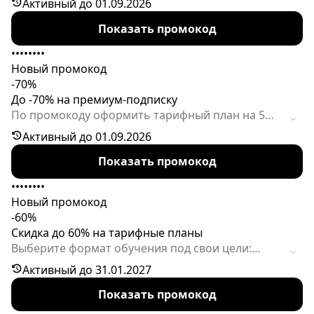
Активный до 01.09.2026
можно прямо сейчас: "Премиум" на пять лет
Показать промокод
будет стоить 6990р., на месяц - 899р.
Предложение ограничено.
••••••••
Новый промокод
-70%
До -70% на премиум-подписку
По промокоду оформить тарифный план на 5
лет можно с невероятной скидкой. Активность
Активный до 01.09.2026
кода ограничена временем.
Показать промокод
••••••••
Новый промокод
-60%
Скидка до 60% на тарифные планы
Выберите формат обучения под свои цели:
тариф "Премиум" на месяц за 899 ₽ или на пять
Активный до 31.01.2027
лет за 6 990 ₽.
Показать промокод