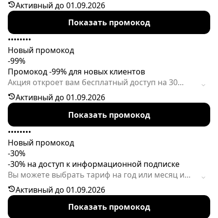
первый месяц подписки за 1 рубль. Акция
Активный до 01.09.2026
действует в течение ограниченного срока.
Показать промокод
••••••••
Новый промокод
-99%
Промокод -99% для новых клиентов
Акция откроет вам бесплатный доступ на 30
дней. Предложение ограничено по времени.
Активный до 01.09.2026
Показать промокод
••••••••
Новый промокод
-30%
-30% на доступ к информационной подписке
Вы можете выбрать тариф на год или месяц и
получить дополнительный дисконт. Код активен
Активный до 01.09.2026
ограниченное время.
Показать промокод