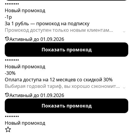
••••••••
Новый промокод
-1р
За 1 рубль — промокод на подписку
Промокод доступен только новым клиентам
сервиса. Количество активаций ограничено.
Активный до 01.09.2026
Показать промокод
••••••••
Новый промокод
-30%
Оплата доступа на 12 месяцев со скидкой 30%
Выбирая годовой тариф, вы хорошо сэкономите
по коду спецпредложения. Сроки действия
Активный до 01.09.2026
акции ограничены.
Показать промокод
••••••••
Новый промокод