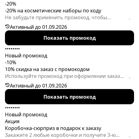
-20%
-20% на косметические наборы по коду
Не забудьте применить промокод, чтобы
сработал дисконт на любой косметический
Активный до 01.09.2026
набор. Акция может завершиться досрочно.
Показать промокод
••••••••
Новый промокод
-10%
10% скидка на заказ с промокодом
Используйте промокод при оформлении заказа,
чтобы получить скидку на бьюти-боксы.
Активный до 01.09.2026
Действие предложения ограничено по времени.
Показать промокод
••••••••
Новый промокод
Акция
Коробочка-сюрприз в подарок к заказу
Закажите 2 любые коробочки и получите 3-ю