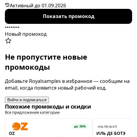
коробочку-сюрприз в подарок. Код активен
Активный до 01.09.2026
ограниченное количество раз.
Показать промокод
••••••••
Новый промокод
Не пропустите новые
промокоды
Добавьте Royalsamples в избранное — сообщим на
email, когда появится новый рабочий код.
Войти и подписаться
Похожие промокоды и скидки
Все предложения категории
до 36%
OZ
ИЛЬ ДЕ БОТЭ