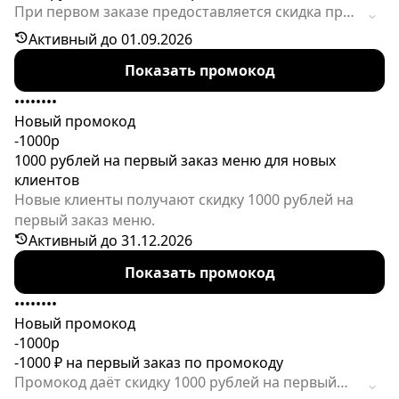
При первом заказе предоставляется скидка при
использовании промокода. Действие акции
Активный до 01.09.2026
ограничено по времени.
Показать промокод
••••••••
Новый промокод
-1000р
1000 рублей на первый заказ меню для новых
клиентов
Новые клиенты получают скидку 1000 рублей на
первый заказ меню.
Активный до 31.12.2026
Показать промокод
••••••••
Новый промокод
-1000р
-1000 ₽ на первый заказ по промокоду
Промокод даёт скидку 1000 рублей на первый