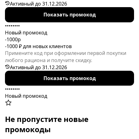
заказ готовых наборов с рецептами и
Активный до 31.12.2026
продуктами. Количество активаций ограничено.
Показать промокод
••••••••
Новый промокод
-1000р
-1000 ₽ для новых клиентов
Примените код при оформлении первой покупки
любого рациона и получите скидку.
Активный до 31.12.2026
Показать промокод
••••••••
Новый промокод
Не пропустите новые
промокоды