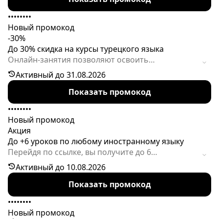
••••••••
Новый промокод
-30%
До 30% скидка на курсы турецкого языка
Онлайн-занятия позволяют освоить
востребованный восточный язык. Для новых
Активный до 31.08.2026
учеников предоставляется скидка по промокоду.
Показать промокод
••••••••
Новый промокод
Акция
До +6 уроков по любому иностранному языку
Перейдя по ссылке, вы получите до 6
бесплатных уроков по любому иностранному
Активный до 10.08.2026
языку. Предложение доступно только
Показать промокод
пользователям, не совершавшим на сайте
никаких действий в течение года.
••••••••
Новый промокод