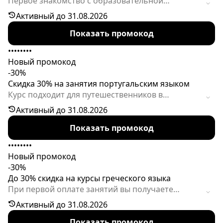
Первое знакомство с образовательной
платформой можно начать с приятной
Активный до 31.08.2026
экономии: новым пользователям доступна
Показать промокод
скидка на курсы английского языка по
специальному коду.
••••••••
Новый промокод
-30%
Скидка 30% на занятия португальским языком
Курс подходит для путешественников в
португалоязычные страны и желающих учиться
Активный до 31.08.2026
у носителей. Специальный код даёт скидку на
Показать промокод
первый урок.
••••••••
Новый промокод
-30%
До 30% скидка на курсы греческого языка
При первой оплате занятий вы получаете
дисконт, который позволит изучить язык для
Активный до 31.08.2026
путешествий или саморазвития.
Показать промокод