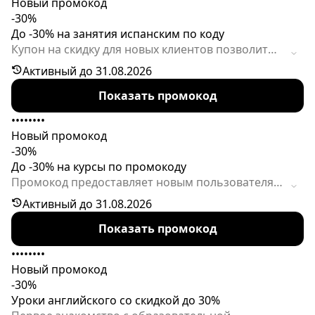
Новый промокод
-30%
До -30% на занятия испанским по коду
Купон на скидку для новых клиентов позволит
вам без ущерба для бюджета прокачать
Активный до 31.08.2026
разговорную речь и уверенно чувствовать себя
Показать промокод
в путешествиях и общении с носителями
испанского языка.
••••••••
Новый промокод
-30%
До -30% на курсы по промокоду
Промокод предоставляет новым пользователям
скидку на обучение немецкому языку - от первых
Активный до 31.08.2026
шагов до совершенствования уже имеющихся
Показать промокод
навыков вместе с преподавателем.
••••••••
Новый промокод
-30%
Уроки английского со скидкой до 30%