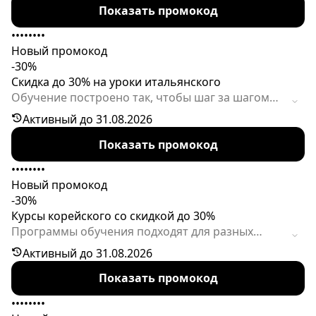
Показать промокод
••••••••
Новый промокод
-30%
Скидка до 30% на уроки итальянского
Обучение построено так, чтобы шаг за шагом
развивать все основные языковые навыки -
Активный до 31.08.2026
разговорную речь, понимание на слух, чтение и
Показать промокод
письмо. Предложение актуально для новых
пользователей.
••••••••
Новый промокод
-30%
Курсы корейского со скидкой до 30%
Программы обучения подходят для разных
уровней подготовки и помогают развивать
Активный до 31.08.2026
разговорные навыки, изучать грамматику,
Показать промокод
расширять словарный запас и лучше понимать
современную культуру Кореи. Акция действует
••••••••
только для новых пользователей.