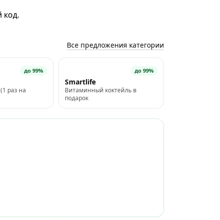
 код.
р оставляет за
СМ», УНП 191301814.
Все предложения категории
до 99%
до 99%
Smartlife
(1 раз на
Витаминный коктейль в
подарок