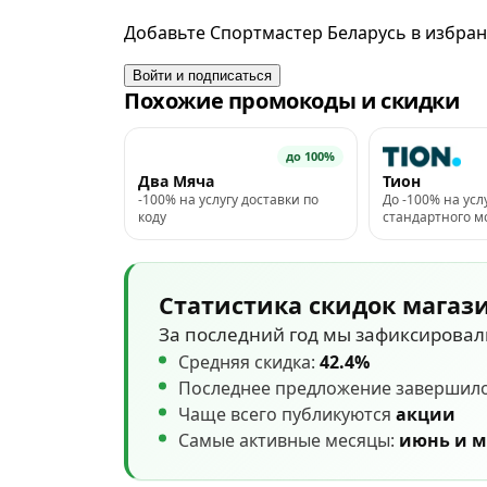
применяются бонусы и скидки», а также услуг доставки, 
Добавьте Спортмастер Беларусь в избран
об адресах магазинов уточняйте у сотрудников магаз
Войти и подписаться
Похожие промокоды и скидки
до 100%
Два Мяча
Тион
-100% на услугу доставки по
До -100% на усл
коду
стандартного 
Статистика скидок магаз
За последний год мы зафиксирова
Средняя скидка:
42.4%
Последнее предложение завершил
Чаще всего публикуются
акции
Самые активные месяцы:
июнь и 