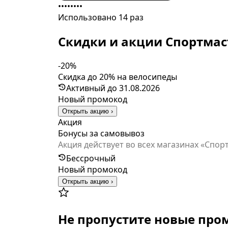
••••••••
Использовано 14 раз
Скидки и акции Спортмас
-20%
Скидка до 20% на велосипеды
Активный до 31.08.2026
Новый промокод
Открыть акцию ›
Акция
Бонусы за самовывоз
Акция действует во всех магазинах «Спортмастер» на террит
участника Клубной программы «Спортмаст
Бессрочный
оформленного к самовывозу товара (за искл
Новый промокод
покупки не учитывается часть покупки, 
Открыть акцию ›
Бонусы по Акции начисляются за 1 (одну) покупку
участвовать неограниченное количество раз в течение всего сро
момента начисления (включая день начисления). Бонусами можно оплатить до 30% включительно стоимо
Не пропустите новые пр
магазинах «Спортмастер», кроме подароч