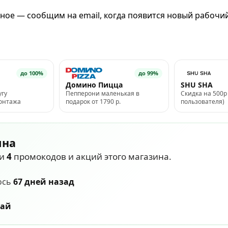
из расчёта 1 бонус = 1 белорусский рубль. Подробную информацию об Акции и
ное — сообщим на email, когда появится новый рабочий
инов, на сайте sportmaster.by или по тел. 8-801-100-4777. Организато
собой право изменять сроки и условия проведения Акции. Организатор: ООО «Олимп 
до 100%
до 99%
Домино Пицца
SHU SHA
угу
Пепперони маленькая в
Скидка на 500р 
монтажа
подарок от 1790 р.
пользователя)
ина
ли
4
промокодов и акций этого магазина.
ось
67 дней назад
май