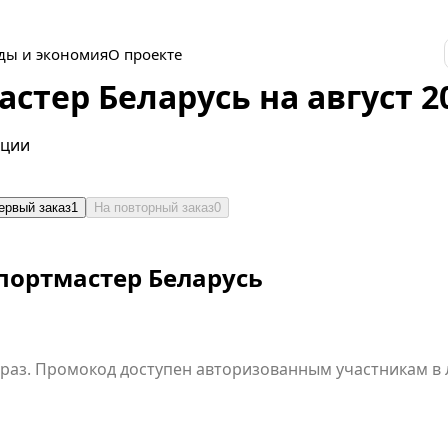
ды и экономия
О проекте
тер Беларусь на август 2
кции
ервый заказ
1
На повторный заказ
0
портмастер Беларусь
раз. Промокод доступен авторизованным участникам в 
ена», •товары с
•подарочные карты, •услуги. Скидка по Промокоду не суммируется со
усной скидкой. Одновременное использование нескольк