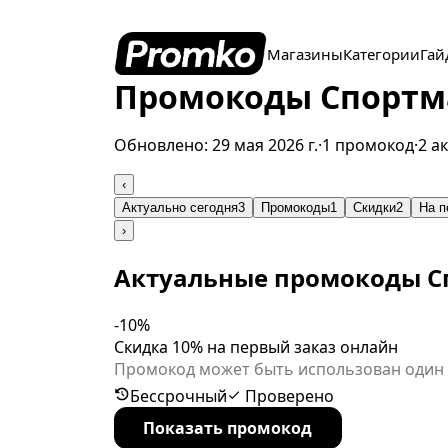
Магазины
Категории
Гай
Промокоды Спортмас
Обновлено:
29 мая 2026 г.
·
1 промокод
·
2 а
‹
Актуально сегодня
3
Промокоды
1
Скидки
2
На п
›
Актуальные промокоды С
-10%
Скидка 10% на первый заказ онлайн
Промокод может быть использован один 
www.sportmaster.by. Промокод не действует на: •товары со скидкой более 30%, •товары с отметкой «Финальная ц
Бессрочный
Проверено
маркировкой «Лучшая цена», •товары с желтыми ценниками, 
Показать промокод
скидками по другим промо-акциям и бон