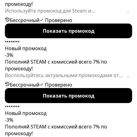
промокоду!
Используйте промокод для Steam и
наслаждайтесь выгодным пополнением!
Бессрочный
Проверено
Ограниченный период действия купона!
Показать промокод
Сэкономьте на комиссии при пополнении
вашего аккаунта Steam. Активируйте промокод
••••••••
для выгодного пополнения Стим!
Новый промокод
-3%
Пополняй STEAM с комиссией всего 7% по
промокоду!
Воспользуйтесь актуальными промокодами от
SteamGold для выгодных покупок. Активируйте
Бессрочный
Проверено
промокод на Steam и пользуйтесь скидкой!
Показать промокод
Период действия промокода для пополнения
баланса Steam ограничен, не упустите
••••••••
возможность!
Новый промокод
-3%
Пополняй STEAM с комиссией всего 7% по
промокоду!