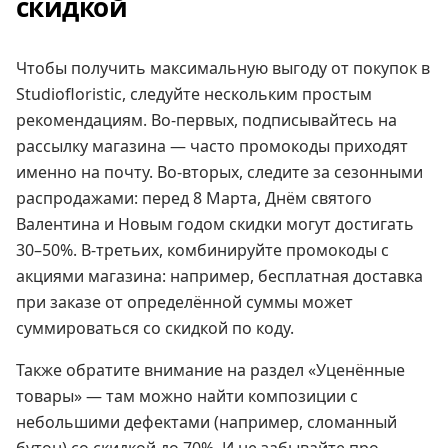
скидкой
Чтобы получить максимальную выгоду от покупок в
Studiofloristic, следуйте нескольким простым
рекомендациям. Во-первых, подписывайтесь на
рассылку магазина — часто промокоды приходят
именно на почту. Во-вторых, следите за сезонными
распродажами: перед 8 Марта, Днём святого
Валентина и Новым годом скидки могут достигать
30–50%. В-третьих, комбинируйте промокоды с
акциями магазина: например, бесплатная доставка
при заказе от определённой суммы может
суммироваться со скидкой по коду.
Также обратите внимание на раздел «Уценённые
товары» — там можно найти композиции с
небольшими дефектами (например, сломанный
бутон) со скидкой до 70%. И не забывайте про