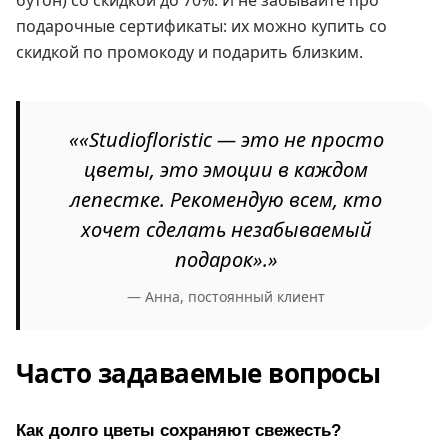
подарочные сертификаты: их можно купить со
скидкой по промокоду и подарить близким.
««Studiofloristic — это не просто
цветы, это эмоции в каждом
лепестке. Рекомендую всем, кто
хочет сделать незабываемый
подарок».»
— Анна, постоянный клиент
Часто задаваемые вопросы
Как долго цветы сохраняют свежесть?