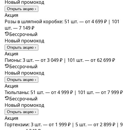
Новый промокод
Открыть акцию ›
Акция
Розы в шляпной коробке: 51 шт. — от 4 699 ₽ | 101
шт. — 7 149 ₽
Бессрочный
Новый промокод
Открыть акцию ›
Акция
Пионы: 3 шт. — от 3 049 ₽ | 101 шт. — от 62 699 ₽
Бессрочный
Новый промокод
Открыть акцию ›
Акция
Тюльпаны: 51 шт. — от 4 999 ₽ | 101 шт. — от 7 999 ₽
Бессрочный
Новый промокод
Открыть акцию ›
Акция
Гортензии: 3 шт. — от 1 999 ₽ | 5 шт. — от 2 899 ₽ | 9