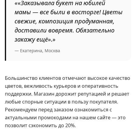
««Заказывала букет на юбилей
мамы — все были в восторге! Цветы
свежие, композиция продуманная,
доставили вовремя. Обязательно
закажу ещё».»
— Екатерина, Москва
Большинство клиентов отмечают высокое качество
цветов, вежливость курьеров и оперативность
поддержки. Магазин дорожит репутацией и решает
любые спорные ситуации в пользу покупателя.
Рекомендуем перед заказом ознакомиться с
актуальными промокодами на нашем сайте — это
позволит сэкономить до 20%.