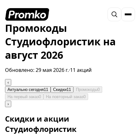
Промокоды
Студиофлористик на
август 2026
Обновлено:
29 мая 2026 г.
·
11 акций
‹
Актуально сегодня
11
Скидки
11
Промокоды
0
На первый заказ
0
На повторный заказ
0
›
Скидки и акции
Студиофлористик