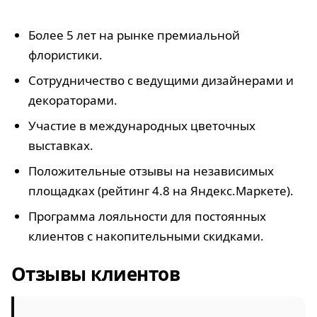
Более 5 лет на рынке премиальной
флористики.
Сотрудничество с ведущими дизайнерами и
декораторами.
Участие в международных цветочных
выставках.
Положительные отзывы на независимых
площадках (рейтинг 4.8 на Яндекс.Маркете).
Программа лояльности для постоянных
клиентов с накопительными скидками.
Отзывы клиентов