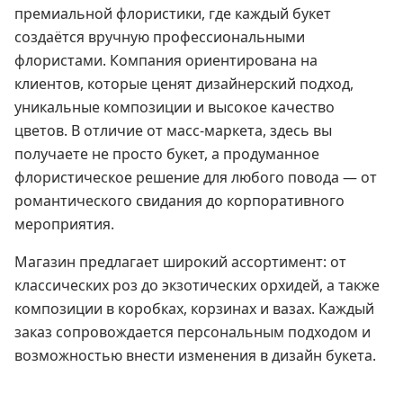
премиальной флористики, где каждый букет
создаётся вручную профессиональными
флористами. Компания ориентирована на
клиентов, которые ценят дизайнерский подход,
уникальные композиции и высокое качество
цветов. В отличие от масс-маркета, здесь вы
получаете не просто букет, а продуманное
флористическое решение для любого повода — от
романтического свидания до корпоративного
мероприятия.
Магазин предлагает широкий ассортимент: от
классических роз до экзотических орхидей, а также
композиции в коробках, корзинах и вазах. Каждый
заказ сопровождается персональным подходом и
возможностью внести изменения в дизайн букета.