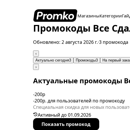
Магазины
Категории
Гай
Промокоды Все Сдал
Обновлено:
2 августа 2026 г.
·
3 промокода
‹
Актуально сегодня
3
Промокоды
3
На первый зака
›
Актуальные промокоды В
-200р
-200р. для пользователей по промокоду
Специальная скидка для новых пользоват
действует ограниченное время.
Активный до 01.09.2026
Показать промокод