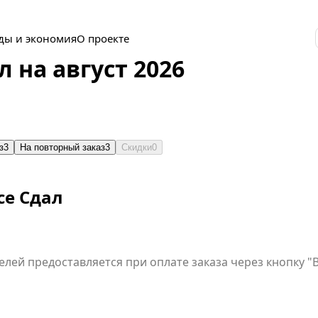
ды и экономия
О проекте
 на август 2026
з
3
На повторный заказ
3
Скидки
0
се Сдал
елей предоставляется при оплате заказа через кнопку 