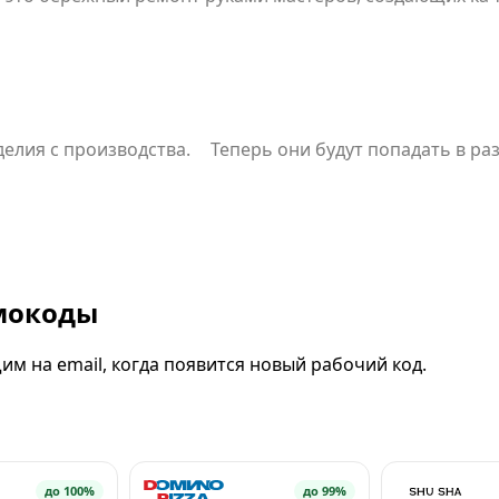
ь доставки (по РФ) также берет на себя компания.
изводства. Теперь они будут попадать в раздел Аутлет Здесь появ
омокоды
м на email, когда появится новый рабочий код.
до 100%
до 99%