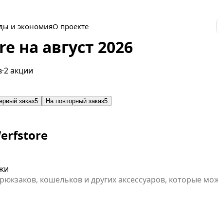
ды и экономия
О проекте
e на август 2026
в
·
2 акции
ервый заказ
5
На повторный заказ
5
rfstore
ожи
 рюкзаков, кошельков и других аксессуаров, которые м
оформлении заказа. Обратите внимание на ограниченно