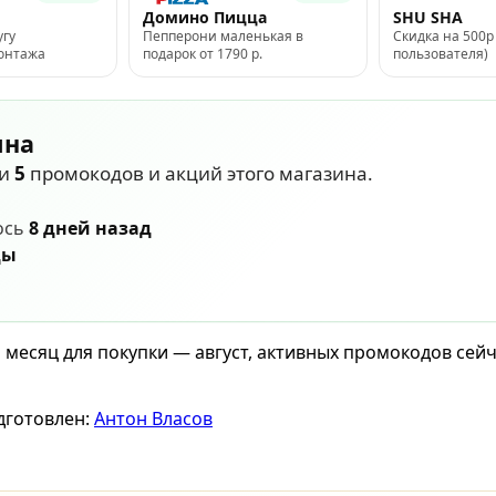
Домино Пицца
SHU SHA
угу
Пепперони маленькая в
Скидка на 500р 
монтажа
подарок от 1790 р.
пользователя)
ина
ли
5
промокодов и акций этого магазина.
ось
8 дней назад
ды
й месяц для покупки — август, активных промокодов сей
дготовлен:
Антон Власов