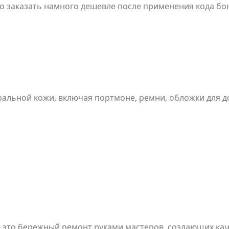
 заказать намного дешевле после применения кода бон
но по времени.
уральной кожи, включая портмоне, ремни, обложки для 
дизайном и вниманием к деталям. Промокод не применя
н.
 бережный ремонт руками мастеров, создающих качественные