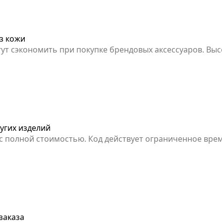
из кожи
гут сэкономить при покупке брендовых аксессуаров. Вы
олговечность каждой вещи. Акция может завершиться д
ругих изделий
 с полной стоимостью. Код действует ограниченное врем
заказа