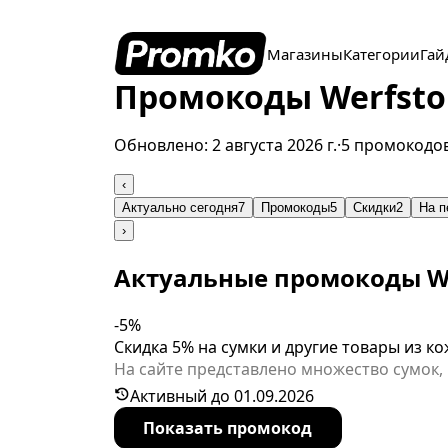
Магазины
Категории
Гай
Промокоды Werfstor
Обновлено:
2 августа 2026 г.
·
5 промокодо
‹
Актуально сегодня
7
Промокоды
5
Скидки
2
На п
›
Актуальные промокоды We
-5%
Скидка 5% на сумки и другие товары из к
На сайте представлено множество сумок,
если ввести специальный промокод при 
Активный до 01.09.2026
предложения.
Показать промокод