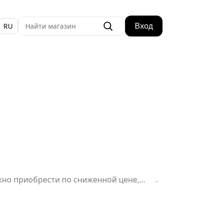
RU
Вход
ожно приобрести по сниженной цене,
сть времени действия данного