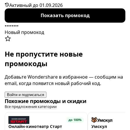
действует только при покупке годового тарифа.
Активный до 01.09.2026
Срок активности кода ограничен.
Показать промокод
••••••••
Новый промокод
Не пропустите новые
промокоды
Добавьте Wondershare в избранное — сообщим на
email, когда появится новый рабочий код.
Войти и подписаться
Похожие промокоды и скидки
Все предложения категории
до 100%
Онлайн-кинотеатр Старт
Умскул