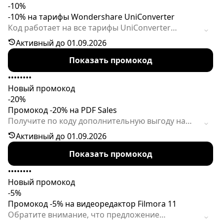
-10%
-10% на тарифы Wondershare UniConverter
Код работает на все тарифы UniConverter
Contain и UniConverter EN-Marketing.
Активный до 01.09.2026
Спецпредложение ограничено.
Показать промокод
••••••••
Новый промокод
-20%
Промокод -20% на PDF Sales
Получите по коду дополнительную выгоду на
свою покупку. Сроки действия предложения
Активный до 01.09.2026
ограничены.
Показать промокод
••••••••
Новый промокод
-5%
Промокод -5% на видеоредактор Filmora 11
Обратите внимание, что предложение