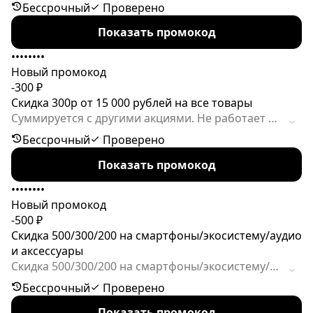
рассрочку. Всегда платная доставка.Не работает
Бессрочный
Проверено
при покупке товара с подарком.
Показать промокод
••••••••
Новый промокод
-300 ₽
Скидка 300р от 15 000 рублей на все товары
Cуммируется с другими акциями. Не работает в
рассрочку. Всегда платная доставка.Не работает
Бессрочный
Проверено
при покупке товара с подарком.
Показать промокод
••••••••
Новый промокод
-500 ₽
Скидка 500/300/200 на смартфоны/экосистему/аудио
и аксессуары
Скидка 500/300/200 на смартфоны/экосистему/
аудио и аксессуары при покупке в категории
Бессрочный
Проверено
смартфон от 20 000р, экосистема от 5000р,
Показать промокод