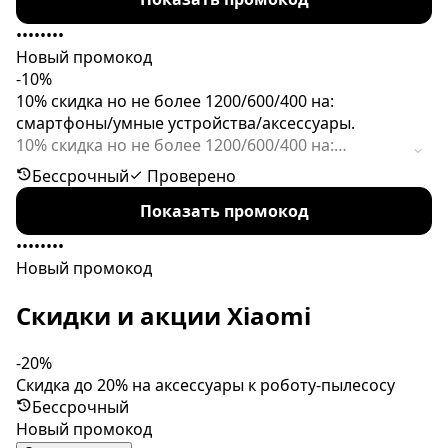
аксессуары от 3000р. Скидки за онлайн оплату
нет. Доставка всегда платная.
••••••••
Новый промокод
-10%
10% скидка но не более 1200/600/400 на:
смартфоны/умные устройства/аксессуары.
10% скидка но не более 1200/600/400 на:
смартфоны/умные устройства/аксессуары.
Бессрочный
Проверено
Суммируется с другими акциями. Не работает в
Показать промокод
рассрочку. Всегда платная доставка.Не работает
при покупке товара с подарком. Смартфоны от
••••••••
20000
Новый промокод
Скидки и акции Xiaomi
-20%
Скидка до 20% на аксессуары к роботу-пылесосу
Бессрочный
Новый промокод