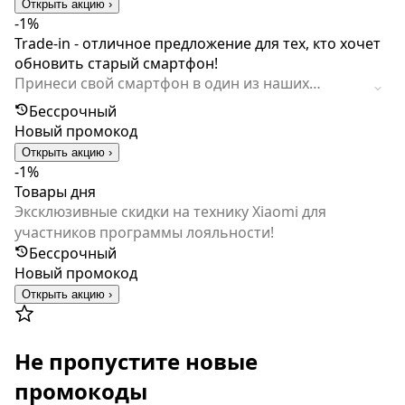
Открыть акцию ›
-1%
Trade-in - отличное предложение для тех, кто хочет
обновить старый смартфон!
Принеси свой смартфон в один из наших
магазинов и получи скидку на приобретение
Бессрочный
нового смартфона. Вся процедура заключается
Новый промокод
в том, что, продавец в магазине, через
Открыть акцию ›
определенную форму, производит оценку
-1%
старого смартфона на определенную сумму.
Товары дня
Если клиент согласен с суммой, то такая же
Эксклюзивные скидки на технику Xiaomi для
сумма делается скидкой на новый смартфон.
участников программы лояльности!
Условия: - По акции можно сдать только
Бессрочный
смартфон - Окончательная оценка сдаваемого
Новый промокод
смартфона проводится сотрудником магазина -
Открыть акцию ›
Денежные средства за сданный смартфон
получить нельзя
Не пропустите новые
промокоды