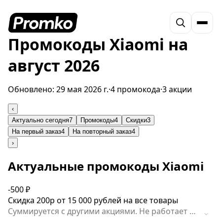
Промокоды Xiaomi на
август 2026
Обновлено:
29 мая 2026 г.
·
4 промокода
·
3 акции
‹
Актуально сегодня
7
Промокоды
4
Скидки
3
На первый заказ
4
На повторный заказ
4
›
Актуальные промокоды Xiaomi
-500 ₽
Скидка 200р от 15 000 рублей на все товары
Cуммируется с другими акциями. Не работает в