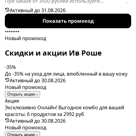
При заказе от 3500 рублей используйте
промокод в корзине, чтобы получить скидку
Активный до 31.08.2026
20%. Предложение действует ограниченное
Показать промокод
время.
••••••••
Новый промокод
Скидки и акции Ив Роше
-35%
До -35% на уход для лица, влюбленный в вашу кожу
Активный до 30.08.2026
Новый промокод
Открыть акцию ›
Акция
Эксклюзивно Онлайн! Выгодное комбо для вашей
красоты. 6 продуктов за 2992 руб
Активный до 30.08.2026
Новый промокод
Открыть акцию ›