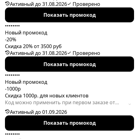
Активный до 31.08.2026
Проверено
Показать промокод
••••••••
Новый промокод
-20%
Скидка 20% от 3500 руб
Активный до 31.08.2026
Проверено
Показать промокод
••••••••
Новый промокод
-1000р
Скидка 1000р. для новых клиентов
Код можно применить при первом заказе от
2900р. В корзине могут находиться любые
Активный до 01.09.2026
ароматы, декоративная косметика, средства по
Показать промокод
уходу за кожей, волосами и телом, созданные на
основе растительных компонентов. Количество
••••••••
доступных применений кода ограничено.