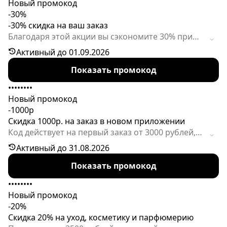
Новый промокод
-30%
-30% скидка на ваш заказ
Благодаря этой акции вы сэкономите 30% при
онлайн-покупке. Срок активности кода
Активный до 01.09.2026
ограничен.
Показать промокод
••••••••
Новый промокод
-1000р
Скидка 1000р. на заказ в новом приложении
Код действует на первый заказ от 3000 рублей,
который вы совершаете в новом приложении.
Активный до 31.08.2026
Показать промокод
••••••••
Новый промокод
-20%
Скидка 20% на уход, косметику и парфюмерию